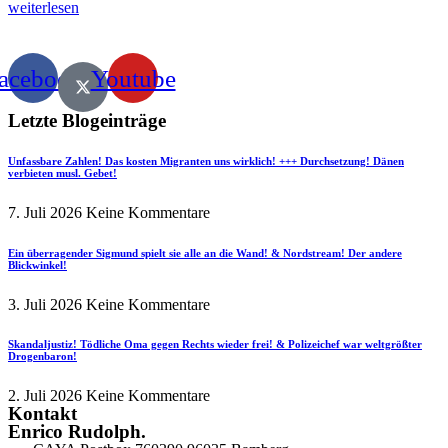
weiterlesen
acebook
Youtube
Letzte Blogeinträge
Unfassbare Zahlen! Das kosten Migranten uns wirklich! +++ Durchsetzung! Dänen
verbieten musl. Gebet!
7. Juli 2026
Keine Kommentare
Ein überragender Sigmund spielt sie alle an die Wand! & Nordstream! Der andere
Blickwinkel!
3. Juli 2026
Keine Kommentare
Skandaljustiz! Tödliche Oma gegen Rechts wieder frei! & Polizeichef war weltgrößter
Drogenbaron!
2. Juli 2026
Keine Kommentare
Kontakt
Enrico Rudolph.