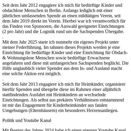
Seit dem Jahr 2012 engagiere ich mich für bedürftige Kinder und
obdachlose Menschen in Berlin. Anfangs lediglich mit einer
jährlichen umfassenden Spende an einen mildtätigen Verein, seit
dem Jahr 2019 direkt im Verein. Hierbei war ich verantwortlich für
das Finden von Sponsoren, die Auswahl geeigneter Einrichtungen
(2 pro Jahr) und die Logistik rund um die Sachspenden Übergabe.
.
Mit dem Jahr 2025 starte ich nunmehr ein eigenes Projekt unter
meiner Federführung. Im rahmen dieses Projekts werden je eine
Einrichtung für bedürftige Kinder und eine Einrichtung für Obdach-
& Wohnungslose Menschen sowie bedürftige Erwachsene
angefahren und diese mit umfangreichen Sachspenden beglückt. Die
Hilfe unglaublich vieler Spender aus dem In- und Ausland macht
eine solche Aktion erst möglich.
.
Seit dem Jahr 2013 engagiere ich mich für Heimkinder, organisiere
hierfür Spenden und übergebe diese im Rahmen einer alljährlich
stattfindenden Ausfahrt mit Heimkindern an wechselnde
Einrichtungen. Als selbst aus prekären Verhältnissen entstammend
ist mir das Engagement für Kinderheimkinder aus fatalen
Umgebungen (Elternhäusern) ein besonderes Herzensanliegen.
Politik und Youtube Kanal
Mit Beginn des Jahres 2024 habe ich einen eigenen Youtube Kanal