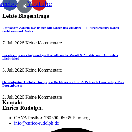
acebook
Youtube
Letzte Blogeinträge
Unfassbare Zahlen! Das kosten Migranten uns wirklich! +++ Durchsetzung! Dänen
verbieten musl. Gebet!
7. Juli 2026
Keine Kommentare
Ein überragender Sigmund spielt sie alle an die Wand! & Nordstream! Der andere
Blickwinkel!
3. Juli 2026
Keine Kommentare
Skandaljustiz! Tödliche Oma gegen Rechts wieder frei! & Polizeichef war weltgrößter
Drogenbaron!
2. Juli 2026
Keine Kommentare
Kontakt
Enrico Rudolph.
CAYA Postbox 760390 96035 Bamberg
info@enrico-rudolph.de