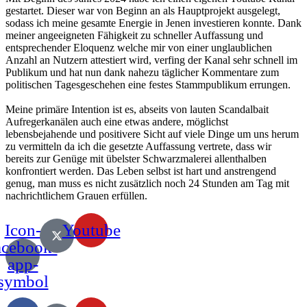
gestartet. Dieser war von Beginn an als Hauptprojekt ausgelegt,
sodass ich meine gesamte Energie in Jenen investieren konnte. Dank
meiner angeeigneten Fähigkeit zu schneller Auffassung und
entsprechender Eloquenz welche mir von einer unglaublichen
Anzahl an Nutzern attestiert wird, verfing der Kanal sehr schnell im
Publikum und hat nun dank nahezu täglicher Kommentare zum
politischen Tagesgeschehen eine festes Stammpublikum errungen.
Meine primäre Intention ist es, abseits von lauten Scandalbait
Aufregerkanälen auch eine etwas andere, möglichst
lebensbejahende und positivere Sicht auf viele Dinge um uns herum
zu vermitteln da ich die gesetzte Auffassung vertrete, dass wir
bereits zur Genüge mit übelster Schwarzmalerei allenthalben
konfrontiert werden. Das Leben selbst ist hart und anstrengend
genug, man muss es nicht zusätzlich noch 24 Stunden am Tag mit
nachrichtlichem Grauen erfüllen.
Icon-
Youtube
acebook-
app-
symbol