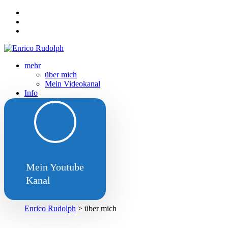
mehr
über mich
Mein Videokanal
Info
Datenschutz
Impressum
Kontakt
Neuigkeiten
Weihnachten 2025
Spenden
Unterstützung
Mein Youtube
Kanal
über mich
Enrico Rudolph
> über mich