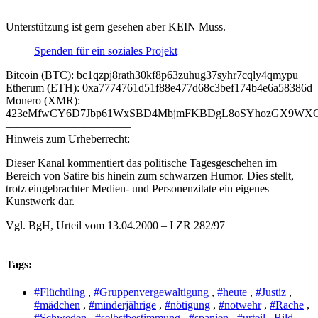
——
Unterstützung ist gern gesehen aber KEIN Muss.
Spenden für ein soziales Projekt
Bitcoin (BTC): bc1qzpj8rath30kf8p63zuhug37syhr7cqly4qmypu
Etherum (ETH): 0xa7774761d51f88e477d68c3bef174b4e6a58386d
Monero (XMR):
423eMfwCY6D7Jbp61WxSBD4MbjmFKBDgL8oSYhozGX9WXCJ
———————————
Hinweis zum Urheberrecht:
Dieser Kanal kommentiert das politische Tagesgeschehen im
Bereich von Satire bis hinein zum schwarzen Humor. Dies stellt,
trotz eingebrachter Medien- und Personenzitate ein eigenes
Kunstwerk dar.
Vgl. BgH, Urteil vom 13.04.2000 – I ZR 282/97
Tags:
#Flüchtling
,
#Gruppenvergewaltigung
,
#heute
,
#Justiz
,
#mädchen
,
#minderjährige
,
#nötigung
,
#notwehr
,
#Rache
,
#Schweden
,
#selbstbestimmung
,
#spanien
,
#urteil
,
Bild
,