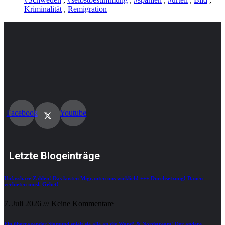
Kriminalität
,
Remigration
Facebook
Youtube
Letzte Blogeinträge
Unfassbare Zahlen! Das kosten Migranten uns wirklich! +++ Durchsetzung! Dänen
verbieten musl. Gebet!
7. Juli 2026
Keine Kommentare
Ein überragender Sigmund spielt sie alle an die Wand! & Nordstream! Der andere