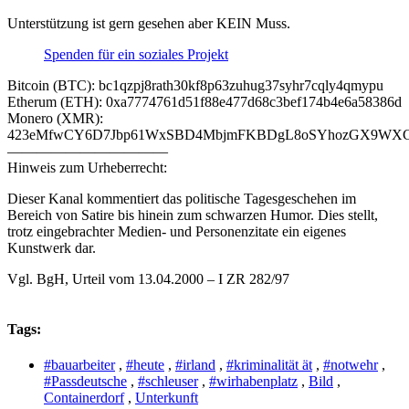
Unterstützung ist gern gesehen aber KEIN Muss.
Spenden für ein soziales Projekt
Bitcoin (BTC): bc1qzpj8rath30kf8p63zuhug37syhr7cqly4qmypu
Etherum (ETH): 0xa7774761d51f88e477d68c3bef174b4e6a58386d
Monero (XMR):
423eMfwCY6D7Jbp61WxSBD4MbjmFKBDgL8oSYhozGX9WXCJ
———————————
Hinweis zum Urheberrecht:
Dieser Kanal kommentiert das politische Tagesgeschehen im
Bereich von Satire bis hinein zum schwarzen Humor. Dies stellt,
trotz eingebrachter Medien- und Personenzitate ein eigenes
Kunstwerk dar.
Vgl. BgH, Urteil vom 13.04.2000 – I ZR 282/97
Tags:
#bauarbeiter
,
#heute
,
#irland
,
#kriminalität ät
,
#notwehr
,
#Passdeutsche
,
#schleuser
,
#wirhabenplatz
,
Bild
,
Containerdorf
,
Unterkunft