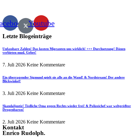
acebook
Youtube
Letzte Blogeinträge
Unfassbare Zahlen! Das kosten Migranten uns wirklich! +++ Durchsetzung! Dänen
verbieten musl. Gebet!
7. Juli 2026
Keine Kommentare
Ein überragender Sigmund spielt sie alle an die Wand! & Nordstream! Der andere
Blickwinkel!
3. Juli 2026
Keine Kommentare
Skandaljustiz! Tödliche Oma gegen Rechts wieder frei! & Polizeichef war weltgrößter
Drogenbaron!
2. Juli 2026
Keine Kommentare
Kontakt
Enrico Rudolph.