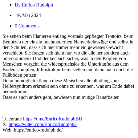
By Enrico Rudolph
19. Mai 2024
0 Comments
Sie sehen beim Flanieren entlang vormals gepflegter Trottoirs, beim
Benutzen der einstig hochmodernen Nahverkehrszüge und selbst in
den Schulen, dass sich hier immer mehr ein gewisses Gewicht
verschiebt. Sie fragen sich nicht nur, wo die alle her sondern auch
unterkommen? Und denken sich sicher, was in den Köpfen von
Menschen vorgeht, die widerspruchslos die Unterkünfte aus dem
Boden stampfen, Infrastruktur bereitstellen und dann auch noch die
Fußböden putzen.
Denn unmöglich können diese Menschen alle blindlings am
Helfersyndrom erkrankt sein ohne zu erkennen, was am Ende dabei
herauskommt.
Dass es auch anders geht, bewiesen nun mutige Bauarbeiter.
——-
Telegram:
https://t.me/EnricoRudolphBB
X:
https://twitter.com/EnricoRudolph2
Web: https://enrico-rudolph.de/
——