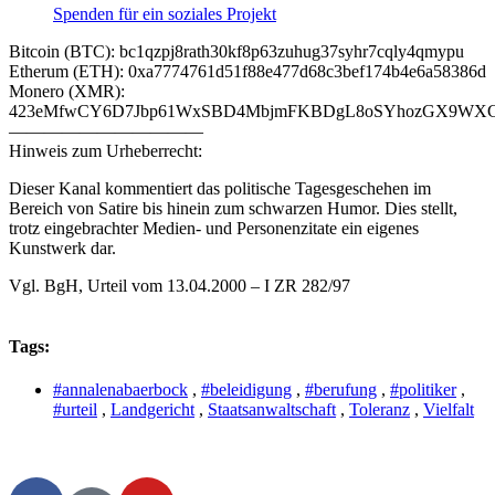
Spenden für ein soziales Projekt
Bitcoin (BTC): bc1qzpj8rath30kf8p63zuhug37syhr7cqly4qmypu
Etherum (ETH): 0xa7774761d51f88e477d68c3bef174b4e6a58386d
Monero (XMR):
423eMfwCY6D7Jbp61WxSBD4MbjmFKBDgL8oSYhozGX9WXCJ
———————————
Hinweis zum Urheberrecht:
Dieser Kanal kommentiert das politische Tagesgeschehen im
Bereich von Satire bis hinein zum schwarzen Humor. Dies stellt,
trotz eingebrachter Medien- und Personenzitate ein eigenes
Kunstwerk dar.
Vgl. BgH, Urteil vom 13.04.2000 – I ZR 282/97
Tags:
#annalenabaerbock
,
#beleidigung
,
#berufung
,
#politiker
,
#urteil
,
Landgericht
,
Staatsanwaltschaft
,
Toleranz
,
Vielfalt