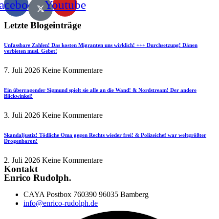
acebook
Youtube
Letzte Blogeinträge
Unfassbare Zahlen! Das kosten Migranten uns wirklich! +++ Durchsetzung! Dänen
verbieten musl. Gebet!
7. Juli 2026
Keine Kommentare
Ein überragender Sigmund spielt sie alle an die Wand! & Nordstream! Der andere
Blickwinkel!
3. Juli 2026
Keine Kommentare
Skandaljustiz! Tödliche Oma gegen Rechts wieder frei! & Polizeichef war weltgrößter
Drogenbaron!
2. Juli 2026
Keine Kommentare
Kontakt
Enrico Rudolph.
CAYA Postbox 760390 96035 Bamberg
info@enrico-rudolph.de