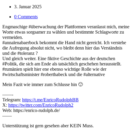
3. Januar 2025
0 Comments
Engmaschige #überwachung der Plattformen veranlasst mich, meine
Worte etwas sorgsamer zu wählen und bestimmte Schlagworte zu
vermeiden.
#annalenabaerbock bekommt die Hand nicht gereicht. Ich verstehe
die Aufregung absolut nicht, wo bleibt denn hier das Verständnis
und die #toleranz ?
Und gleich weiter. Eine fiktive Geschichte aus der deutschen
#Politik, die sich am Ende als tatsächlich geschehen herausstellt.
#rumänien spielt hier ene ebenso wichtige Rolle wie der
#wirtschaftsminister #roberthabeck und die #alternative
Mein Fazit wie immer zum Schlusse hin 🙂
——-
Telegram:
https://t.me/EnricoRudolphBB
X:
https://twitter.com/EnricoRudolph2
Web: https://enrico-rudolph.de/
——
Unterstützung ist gern gesehen aber KEIN Muss.