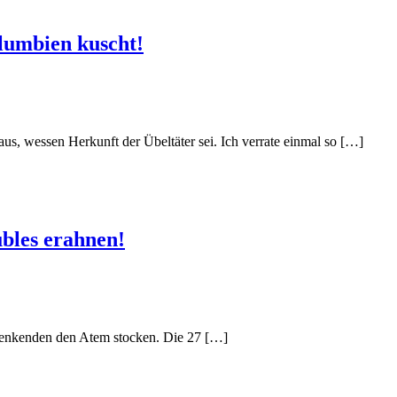
lumbien kuscht!
s, wessen Herkunft der Übeltäter sei. Ich verrate einmal so […]
übles erahnen!
l denkenden den Atem stocken. Die 27 […]