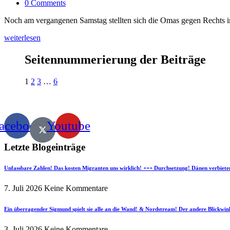
0 Comments
Noch am vergangenen Samstag stellten sich die Omas gegen Rechts im
weiterlesen
Seitennummerierung der Beiträge
1
2
3
…
6
acebook
Youtube
Letzte Blogeinträge
Unfassbare Zahlen! Das kosten Migranten uns wirklich! +++ Durchsetzung! Dänen verbiete
7. Juli 2026
Keine Kommentare
Ein überragender Sigmund spielt sie alle an die Wand! & Nordstream! Der andere Blickwin
3. Juli 2026
Keine Kommentare