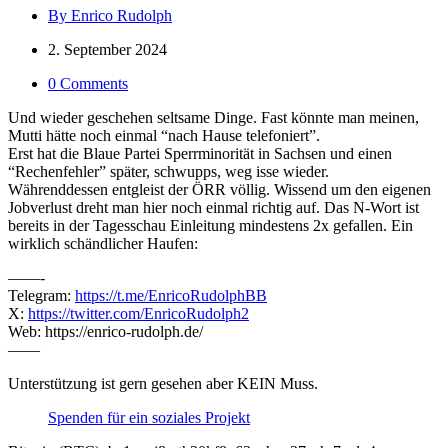
By Enrico Rudolph
2. September 2024
0 Comments
Und wieder geschehen seltsame Dinge. Fast könnte man meinen,
Mutti hätte noch einmal “nach Hause telefoniert”.
Erst hat die Blaue Partei Sperrminorität in Sachsen und einen
“Rechenfehler” später, schwupps, weg isse wieder.
Währenddessen entgleist der ÖRR völlig. Wissend um den eigenen
Jobverlust dreht man hier noch einmal richtig auf. Das N-Wort ist
bereits in der Tagesschau Einleitung mindestens 2x gefallen. Ein
wirklich schändlicher Haufen:
——-
Telegram:
https://t.me/EnricoRudolphBB
X:
https://twitter.com/EnricoRudolph2
Web: https://enrico-rudolph.de/
——
Unterstützung ist gern gesehen aber KEIN Muss.
Spenden für ein soziales Projekt