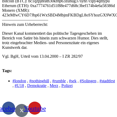
Bitcoin (BTC): bc1qzpj8rath30kf8p63zuhug37syhr7cqly4qmypu
Etherum (ETH): 0xa7774761d51f88e477d68c3bef174b4e6a58386d
Monero (XMR):
423eMfwCY6D7Jbp61WxSBD4MbjmFKBDgL8oSYhozGX9WXCJ
———————————
Hinweis zum Urheberrecht:
Dieser Kanal kommentiert das politische Tagesgeschehen im
Bereich von Satire bis hinein zum schwarzen Humor. Dies stellt,
trotz eingebrachter Medien- und Personenzitate ein eigenes
Kunstwerk dar.
Vgl. BgH, Urteil vom 13.04.2000 – I ZR 282/97
Tags:
#london
,
#nothinghill
,
#rumble
,
#sek
,
#Solingen
,
#stadtfest
,
#U18
,
Demokratie
,
Merz
,
Polizei
acebook
Youtube