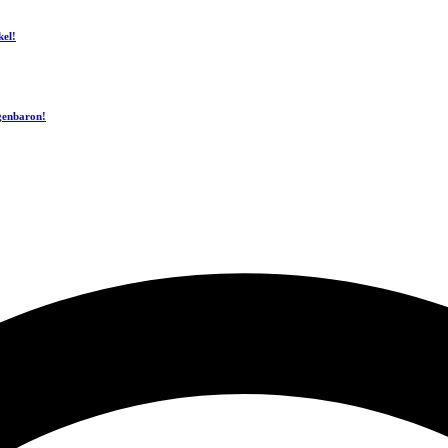
kel!
ogenbaron!