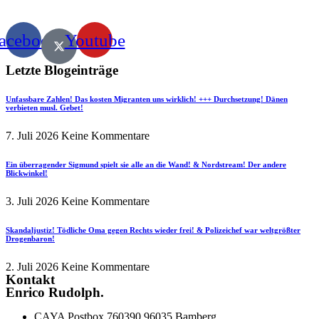
acebook
Youtube
Letzte Blogeinträge
Unfassbare Zahlen! Das kosten Migranten uns wirklich! +++ Durchsetzung! Dänen
verbieten musl. Gebet!
7. Juli 2026
Keine Kommentare
Ein überragender Sigmund spielt sie alle an die Wand! & Nordstream! Der andere
Blickwinkel!
3. Juli 2026
Keine Kommentare
Skandaljustiz! Tödliche Oma gegen Rechts wieder frei! & Polizeichef war weltgrößter
Drogenbaron!
2. Juli 2026
Keine Kommentare
Kontakt
Enrico Rudolph.
CAYA Postbox 760390 96035 Bamberg