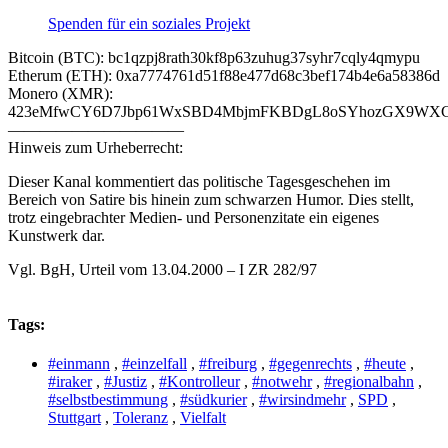
Spenden für ein soziales Projekt
Bitcoin (BTC): bc1qzpj8rath30kf8p63zuhug37syhr7cqly4qmypu
Etherum (ETH): 0xa7774761d51f88e477d68c3bef174b4e6a58386d
Monero (XMR):
423eMfwCY6D7Jbp61WxSBD4MbjmFKBDgL8oSYhozGX9WXCJ
———————————
Hinweis zum Urheberrecht:
Dieser Kanal kommentiert das politische Tagesgeschehen im
Bereich von Satire bis hinein zum schwarzen Humor. Dies stellt,
trotz eingebrachter Medien- und Personenzitate ein eigenes
Kunstwerk dar.
Vgl. BgH, Urteil vom 13.04.2000 – I ZR 282/97
Tags:
#einmann
,
#einzelfall
,
#freiburg
,
#gegenrechts
,
#heute
,
#iraker
,
#Justiz
,
#Kontrolleur
,
#notwehr
,
#regionalbahn
,
#selbstbestimmung
,
#südkurier
,
#wirsindmehr
,
SPD
,
Stuttgart
,
Toleranz
,
Vielfalt