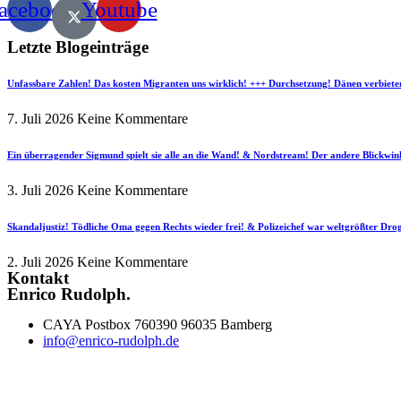
acebook
Youtube
Letzte Blogeinträge
Unfassbare Zahlen! Das kosten Migranten uns wirklich! +++ Durchsetzung! Dänen verbiete
7. Juli 2026
Keine Kommentare
Ein überragender Sigmund spielt sie alle an die Wand! & Nordstream! Der andere Blickwin
3. Juli 2026
Keine Kommentare
Skandaljustiz! Tödliche Oma gegen Rechts wieder frei! & Polizeichef war weltgrößter Dr
2. Juli 2026
Keine Kommentare
Kontakt
Enrico Rudolph.
CAYA Postbox 760390 96035 Bamberg
info@enrico-rudolph.de