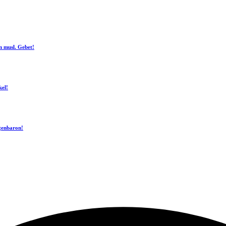
n musl. Gebet!
kel!
ogenbaron!