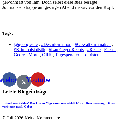
gewohnt ist von Ihm. Doch selbst diese stieß besagte
Journalistenatrappe am gestrigen Abend massiv vor den Kopf.
Tags:
@georgrestle
,
#Desinformation
,
#Gewaltkriminalität
,
#Kriminalstatistik
,
#LautGegenRechts
,
#Restle
,
Faeser
,
Georg
,
Mord
,
ÖRR
,
Tagespendler
,
Touristen
acebook
Youtube
Letzte Blogeinträge
Unfassbare Zahlen! Das kosten Migranten uns wirklich! +++ Durchsetzung! Dänen
verbieten musl. Gebet!
7. Juli 2026
Keine Kommentare