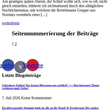
Am gestrigen späten Abend, der Schlaf wollte sich, wie so oft, nicht
gleich einstellen, blätterte ich nichtsahnend durch den alltäglichen
Nachrichtenstuss, mit welchem die Bertelsmann Gruppe uns
Normies vermittels einer […]
weiterlesen
Seitennummerierung der Beiträge
1
2
acebook
Youtube
Letzte Blogeinträge
Unfassbare Zahlen! Das kosten Migranten uns wirklich! +++ Durchsetzung! Dänen
verbieten musl. Gebet!
7. Juli 2026
Keine Kommentare
Ein überragender Sigmund spielt sie alle an die Wand! & Nordstream! Der andere