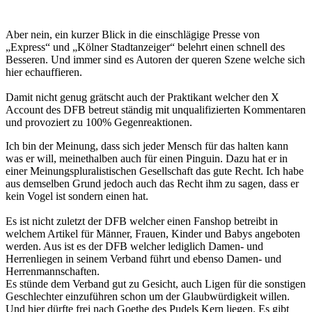
Aber nein, ein kurzer Blick in die einschlägige Presse von
„Express“ und „Kölner Stadtanzeiger“ belehrt einen schnell des
Besseren. Und immer sind es Autoren der queren Szene welche sich
hier echauffieren.
Damit nicht genug grätscht auch der Praktikant welcher den X
Account des DFB betreut ständig mit unqualifizierten Kommentaren
und provoziert zu 100% Gegenreaktionen.
Ich bin der Meinung, dass sich jeder Mensch für das halten kann
was er will, meinethalben auch für einen Pinguin. Dazu hat er in
einer Meinungspluralistischen Gesellschaft das gute Recht. Ich habe
aus demselben Grund jedoch auch das Recht ihm zu sagen, dass er
kein Vogel ist sondern einen hat.
Es ist nicht zuletzt der DFB welcher einen Fanshop betreibt in
welchem Artikel für Männer, Frauen, Kinder und Babys angeboten
werden. Aus ist es der DFB welcher lediglich Damen- und
Herrenliegen in seinem Verband führt und ebenso Damen- und
Herrenmannschaften.
Es stünde dem Verband gut zu Gesicht, auch Ligen für die sonstigen
Geschlechter einzuführen schon um der Glaubwürdigkeit willen.
Und hier dürfte frei nach Goethe des Pudels Kern liegen. Es gibt