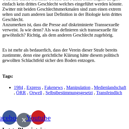
einfach kein drittes Geschlecht welches eingeführt werden könnte.
Zwitter mit beiden Geschlechtsmerkmalen sind zum einen extrem
selten und zum anderen laut Definition in der Biologie kein drittes
Geschlecht.
Anzumerken ist, dass die Presse auf diskriminierte Transsexuelle
verweist. Ja wie denn? Als was definieren sich transsexuelle für
gewöhnlich? Richtig, als dem anderen Geschlecht zugehörig.
Es ist mehr als bedauerlich, dass der Verein dieser Strafe bereits
zustimmte, denn eine gerichtliche Klärung hätte diesem politisch
gewollten Schlachtfeld sicher den Boden entzogen.
Tags:
1984
,
Express
,
Fakenews
,
Manipulation
,
Medienlandschaft
,
ÖRR
,
Orwell
,
Selbstbestimmungsgesetzt
,
Transfeindlich
acebook
Youtube