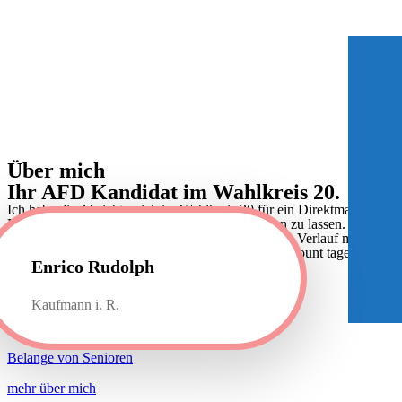
Über mich
Ihr AFD
Kandidat
im Wahlkreis 20.
Ich habe die Absicht, mich im Wahlkreis 20 für ein Direktmandat im
Namen der Alternative für Deutschland aufstellen zu lassen. In den
kommenden Monaten werde ich Sie gern über den Verlauf meiner
Kandidatur auf dieser Webseite und meinem X Account tagesaktuell
Enrico Rudolph
informieren.
Sport und Soziales
Kaufmann i. R.
Familien und Vereine
Belange von Senioren
mehr über mich