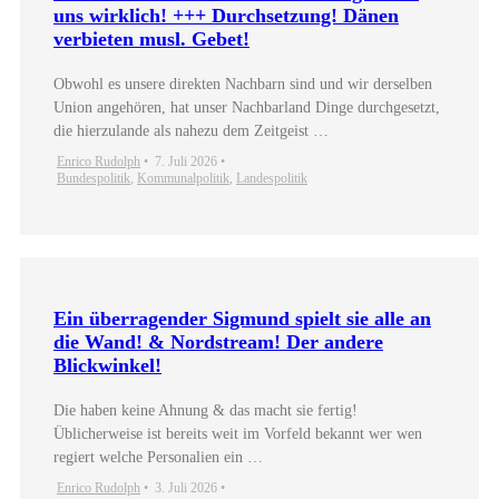
uns wirklich! +++ Durchsetzung! Dänen
verbieten musl. Gebet!
Obwohl es unsere direkten Nachbarn sind und wir derselben
Union angehören, hat unser Nachbarland Dinge durchgesetzt,
die hierzulande als nahezu dem Zeitgeist …
Enrico Rudolph
•
7. Juli 2026
•
Bundespolitik
,
Kommunalpolitik
,
Landespolitik
Ein überragender Sigmund spielt sie alle an
die Wand! & Nordstream! Der andere
Blickwinkel!
Die haben keine Ahnung & das macht sie fertig!
Üblicherweise ist bereits weit im Vorfeld bekannt wer wen
regiert welche Personalien ein …
Enrico Rudolph
•
3. Juli 2026
•