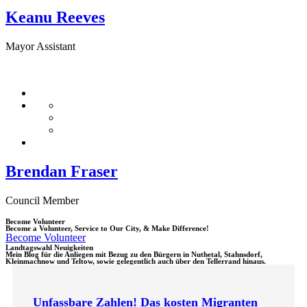
Keanu Reeves
Mayor Assistant
Brendan Fraser
Council Member
Become Volunteer
Become a Volunteer, Service to Our City, & Make Difference!
Become Volunteer
Landtagswahl Neuigkeiten
Mein Blog für die Anliegen mit Bezug zu den Bürgern in Nuthetal, Stahnsdorf,
Kleinmachnow und Teltow, sowie gelegentlich auch über den Tellerrand hinaus.
Unfassbare Zahlen! Das kosten Migranten