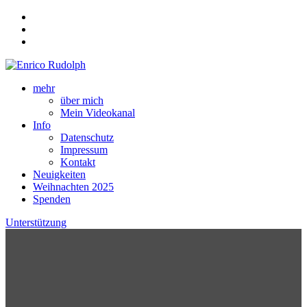
mehr
über mich
Mein Videokanal
Info
Datenschutz
Impressum
Kontakt
Neuigkeiten
Weihnachten 2025
Spenden
Unterstützung