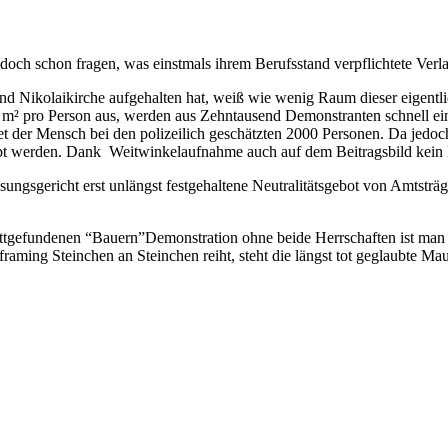
doch schon fragen, was einstmals ihrem Berufsstand verpflichtete Verl
nd Nikolaikirche aufgehalten hat, weiß wie wenig Raum dieser eigentli
 m² pro Person aus, werden aus Zehntausend Demonstranten schnell e
 der Mensch bei den polizeilich geschätzten 2000 Personen. Da jedoch
pt werden. Dank Weitwinkelaufnahme auch auf dem Beitragsbild kein
ungsgericht erst unlängst festgehaltene Neutralitätsgebot von Amtsträg
ttgefundenen “Bauern”Demonstration ohne beide Herrschaften ist man s
framing Steinchen an Steinchen reiht, steht die längst tot geglaubte Ma