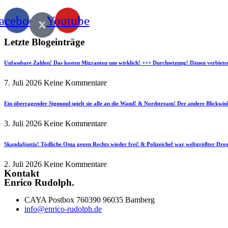
acebook
Youtube
Letzte Blogeinträge
Unfassbare Zahlen! Das kosten Migranten uns wirklich! +++ Durchsetzung! Dänen verbiete
7. Juli 2026
Keine Kommentare
Ein überragender Sigmund spielt sie alle an die Wand! & Nordstream! Der andere Blickwin
3. Juli 2026
Keine Kommentare
Skandaljustiz! Tödliche Oma gegen Rechts wieder frei! & Polizeichef war weltgrößter Dr
2. Juli 2026
Keine Kommentare
Kontakt
Enrico Rudolph.
CAYA Postbox 760390 96035 Bamberg
info@enrico-rudolph.de