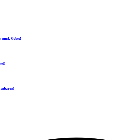
n musl. Gebet!
kel!
ogenbaron!