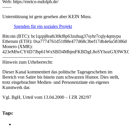
Web: https://enrico-rudolph.de/
——
Unterstützung ist gern gesehen aber KEIN Muss.
Spenden für ein soziales Projekt
Bitcoin (BTC): bc1qzpj8rath30kf8p63zuhug37syhr7cqly4qmypu
Etherum (ETH): 0xa7774761d51f88e477d68c3bef174b4e6a58386d
Monero (XMR):
423eMfwCY6D7Jbp61WxSBD4MbjmFKBDgL8oSYhozGX9WXCJ
———————————
Hinweis zum Urheberrecht:
Dieser Kanal kommentiert das politische Tagesgeschehen im
Bereich von Satire bis hinein zum schwarzen Humor. Dies stellt,
trotz eingebrachter Medien- und Personenzitate ein eigenes
Kunstwerk dar.
Vgl. BgH, Urteil vom 13.04.2000 – I ZR 282/97
Tags: