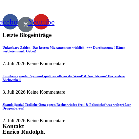
acebook
Youtube
Letzte Blogeinträge
Unfassbare Zahlen! Das kosten Migranten uns wirklich! +++ Durchsetzung! Dänen
verbieten musl. Gebet!
7. Juli 2026
Keine Kommentare
Ein überragender Sigmund spielt sie alle an die Wand! & Nordstream! Der andere
Blickwinkel!
3. Juli 2026
Keine Kommentare
Skandaljustiz! Tödliche Oma gegen Rechts wieder frei! & Polizeichef war weltgrößter
Drogenbaron!
2. Juli 2026
Keine Kommentare
Kontakt
Enrico Rudolph.