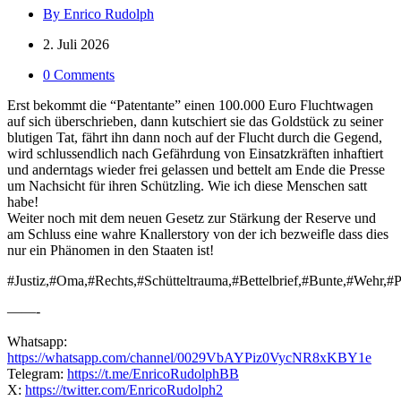
By Enrico Rudolph
2. Juli 2026
0 Comments
Erst bekommt die “Patentante” einen 100.000 Euro Fluchtwagen
auf sich überschrieben, dann kutschiert sie das Goldstück zu seiner
blutigen Tat, fährt ihn dann noch auf der Flucht durch die Gegend,
wird schlussendlich nach Gefährdung von Einsatzkräften inhaftiert
und anderntags wieder frei gelassen und bettelt am Ende die Presse
um Nachsicht für ihren Schützling. Wie ich diese Menschen satt
habe!
Weiter noch mit dem neuen Gesetz zur Stärkung der Reserve und
am Schluss eine wahre Knallerstory von der ich bezweifle dass dies
nur ein Phänomen in den Staaten ist!
#Justiz,#Oma,#Rechts,#Schütteltrauma,#Bettelbrief,#Bunte,#Wehr,#
——-
Whatsapp:
https://whatsapp.com/channel/0029VbAYPiz0VycNR8xKBY1e
Telegram:
https://t.me/EnricoRudolphBB
X:
https://twitter.com/EnricoRudolph2