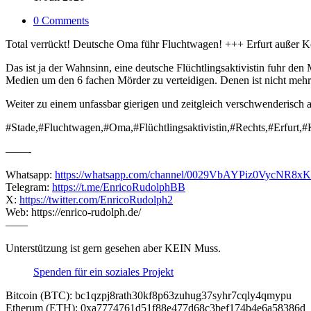
0 Comments
Total verrückt! Deutsche Oma führ Fluchtwagen! +++ Erfurt außer Kon
Das ist ja der Wahnsinn, eine deutsche Flüchtlingsaktivistin fuhr de
Medien um den 6 fachen Mörder zu verteidigen. Denen ist nicht mehr
Weiter zu einem unfassbar gierigen und zeitgleich verschwenderis
#Stade,#Fluchtwagen,#Oma,#Flüchtlingsaktivistin,#Rechts,#Erfurt,#
——-
Whatsapp:
https://whatsapp.com/channel/0029VbAYPiz0VycNR8x
Telegram:
https://t.me/EnricoRudolphBB
X:
https://twitter.com/EnricoRudolph2
Web: https://enrico-rudolph.de/
——
Unterstützung ist gern gesehen aber KEIN Muss.
Spenden für ein soziales Projekt
Bitcoin (BTC): bc1qzpj8rath30kf8p63zuhug37syhr7cqly4qmypu
Etherum (ETH): 0xa7774761d51f88e477d68c3bef174b4e6a58386d