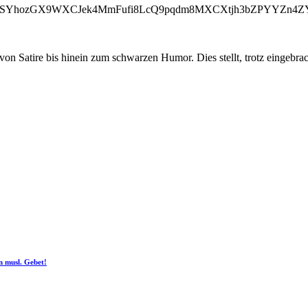
oSYhozGX9WXCJek4MmFufi8LcQ9pqdm8MXCXtjh3bZPYYZn4ZY
on Satire bis hinein zum schwarzen Humor. Dies stellt, trotz eingebra
n musl. Gebet!