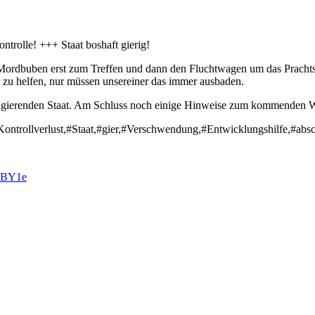
trolle! +++ Staat boshaft gierig!
n Mordbuben erst zum Treffen und dann den Fluchtwagen um das Prachtstü
 zu helfen, nur müssen unsereiner das immer ausbaden.
ch agierenden Staat. Am Schluss noch einige Hinweise zum kommenden
Kontrollverlust,#Staat,#gier,#Verschwendung,#Entwicklungshilfe,#abs
KBY1e