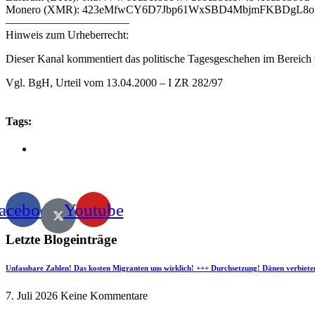
Monero (XMR): 423eMfwCY6D7Jbp61WxSBD4MbjmFKBDgL8
———————————
Hinweis zum Urheberrecht:
Dieser Kanal kommentiert das politische Tagesgeschehen im Bereich v
Vgl. BgH, Urteil vom 13.04.2000 – I ZR 282/97
Tags:
acebook
Youtube
Letzte Blogeinträge
Unfassbare Zahlen! Das kosten Migranten uns wirklich! +++ Durchsetzung! Dänen verbiete
7. Juli 2026
Keine Kommentare