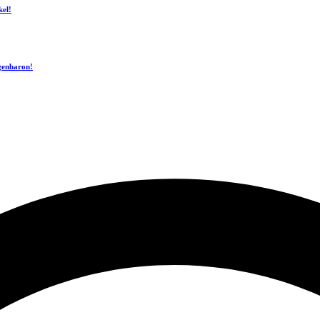
kel!
ogenbaron!