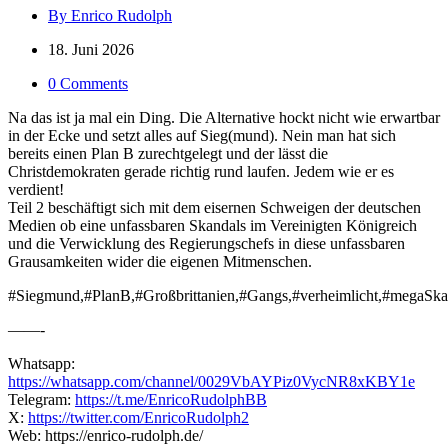
By Enrico Rudolph
18. Juni 2026
0 Comments
Na das ist ja mal ein Ding. Die Alternative hockt nicht wie erwartbar
in der Ecke und setzt alles auf Sieg(mund). Nein man hat sich
bereits einen Plan B zurechtgelegt und der lässt die
Christdemokraten gerade richtig rund laufen. Jedem wie er es
verdient!
Teil 2 beschäftigt sich mit dem eisernen Schweigen der deutschen
Medien ob eine unfassbaren Skandals im Vereinigten Königreich
und die Verwicklung des Regierungschefs in diese unfassbaren
Grausamkeiten wider die eigenen Mitmenschen.
#Siegmund,#PlanB,#Großbrittanien,#Gangs,#verheimlicht,#megaSk
——-
Whatsapp:
https://whatsapp.com/channel/0029VbAYPiz0VycNR8xKBY1e
Telegram:
https://t.me/EnricoRudolphBB
X:
https://twitter.com/EnricoRudolph2
Web: https://enrico-rudolph.de/