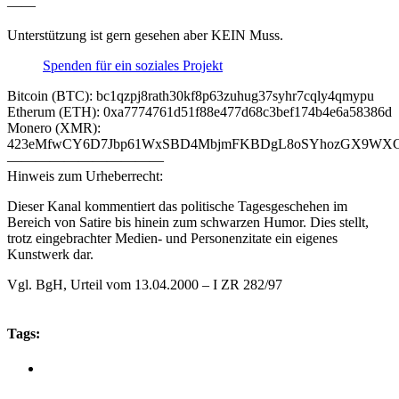
——
Unterstützung ist gern gesehen aber KEIN Muss.
Spenden für ein soziales Projekt
Bitcoin (BTC): bc1qzpj8rath30kf8p63zuhug37syhr7cqly4qmypu
Etherum (ETH): 0xa7774761d51f88e477d68c3bef174b4e6a58386d
Monero (XMR):
423eMfwCY6D7Jbp61WxSBD4MbjmFKBDgL8oSYhozGX9WXCJ
———————————
Hinweis zum Urheberrecht:
Dieser Kanal kommentiert das politische Tagesgeschehen im
Bereich von Satire bis hinein zum schwarzen Humor. Dies stellt,
trotz eingebrachter Medien- und Personenzitate ein eigenes
Kunstwerk dar.
Vgl. BgH, Urteil vom 13.04.2000 – I ZR 282/97
Tags: