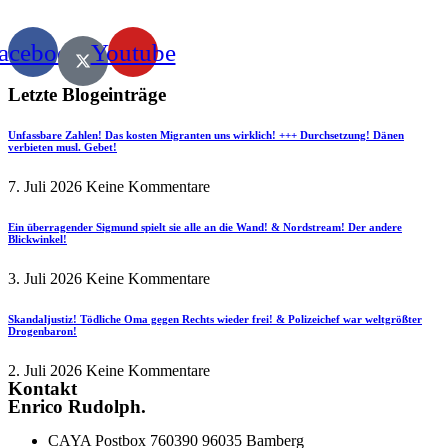
acebook
Youtube
Letzte Blogeinträge
Unfassbare Zahlen! Das kosten Migranten uns wirklich! +++ Durchsetzung! Dänen
verbieten musl. Gebet!
7. Juli 2026
Keine Kommentare
Ein überragender Sigmund spielt sie alle an die Wand! & Nordstream! Der andere
Blickwinkel!
3. Juli 2026
Keine Kommentare
Skandaljustiz! Tödliche Oma gegen Rechts wieder frei! & Polizeichef war weltgrößter
Drogenbaron!
2. Juli 2026
Keine Kommentare
Kontakt
Enrico Rudolph.
CAYA Postbox 760390 96035 Bamberg