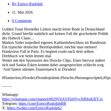
By Enrico Rudolph
11. Mai 2026
0 Comments
Golden Toast Hersteller Lieken macht letzte Bude in Deutschland
dicht. Grund hierfür natürlich auf keinen Fall die gescheiterte Politik
des Habeck Clans…
Markus Söder torpediert eigenen Kabinettsbeschluss im Bundesrat.
Ein typischer deutscher Berufspolitiker, möchte man meinen!
Hantavirus Fall in Paris. Es beginnt exakt nach dem selben
Drehbuch wie beim letzten mal.
Weiter mit den Sponsoren des Heocke Clips. Einer hiervon äußert
sich und Saskia Esken kommt dabei ausgesprochen schlecht weg.
‘Anti’fanten stürmen Trauermarsch in Dresden!
#Hantavirus,#Soeder,#Sonderprämie,#Seuche,#benungescripted,#Sp
——-
Whatsapp:
https://whatsapp.com/channel/0029VbAYPiz0VycNR8xKBY1e
Telegram:
https://t.me/EnricoRudolphBB
X:
https://twitter.com/EnricoRudolph2