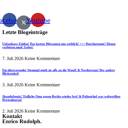
acebook
Youtube
Letzte Blogeinträge
Unfassbare Zahlen! Das kosten Migranten uns wirklich! +++ Durchsetzung! Dänen
verbieten musl. Gebet!
7. Juli 2026
Keine Kommentare
Ein überragender Sigmund spielt sie alle an die Wand! & Nordstream! Der andere
Blickwinkel!
3. Juli 2026
Keine Kommentare
Skandaljustiz! Tödliche Oma gegen Rechts wieder frei! & Polizeichef war weltgrößter
Drogenbaron!
2. Juli 2026
Keine Kommentare
Kontakt
Enrico Rudolph.