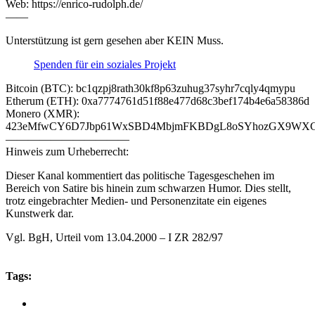
Web: https://enrico-rudolph.de/
——
Unterstützung ist gern gesehen aber KEIN Muss.
Spenden für ein soziales Projekt
Bitcoin (BTC): bc1qzpj8rath30kf8p63zuhug37syhr7cqly4qmypu
Etherum (ETH): 0xa7774761d51f88e477d68c3bef174b4e6a58386d
Monero (XMR):
423eMfwCY6D7Jbp61WxSBD4MbjmFKBDgL8oSYhozGX9WXCJ
———————————
Hinweis zum Urheberrecht:
Dieser Kanal kommentiert das politische Tagesgeschehen im
Bereich von Satire bis hinein zum schwarzen Humor. Dies stellt,
trotz eingebrachter Medien- und Personenzitate ein eigenes
Kunstwerk dar.
Vgl. BgH, Urteil vom 13.04.2000 – I ZR 282/97
Tags: