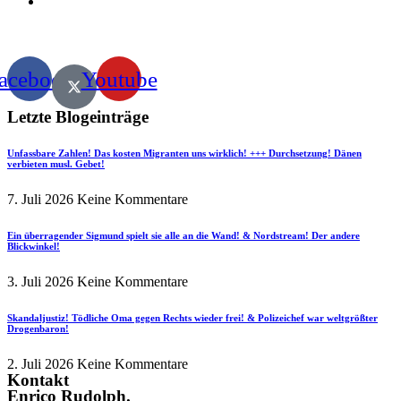
acebook
Youtube
Letzte Blogeinträge
Unfassbare Zahlen! Das kosten Migranten uns wirklich! +++ Durchsetzung! Dänen
verbieten musl. Gebet!
7. Juli 2026
Keine Kommentare
Ein überragender Sigmund spielt sie alle an die Wand! & Nordstream! Der andere
Blickwinkel!
3. Juli 2026
Keine Kommentare
Skandaljustiz! Tödliche Oma gegen Rechts wieder frei! & Polizeichef war weltgrößter
Drogenbaron!
2. Juli 2026
Keine Kommentare
Kontakt
Enrico Rudolph.