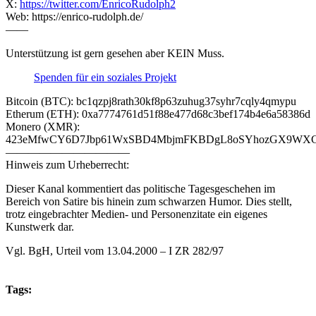
X:
https://twitter.com/EnricoRudolph2
Web: https://enrico-rudolph.de/
——
Unterstützung ist gern gesehen aber KEIN Muss.
Spenden für ein soziales Projekt
Bitcoin (BTC): bc1qzpj8rath30kf8p63zuhug37syhr7cqly4qmypu
Etherum (ETH): 0xa7774761d51f88e477d68c3bef174b4e6a58386d
Monero (XMR):
423eMfwCY6D7Jbp61WxSBD4MbjmFKBDgL8oSYhozGX9WXCJ
———————————
Hinweis zum Urheberrecht:
Dieser Kanal kommentiert das politische Tagesgeschehen im
Bereich von Satire bis hinein zum schwarzen Humor. Dies stellt,
trotz eingebrachter Medien- und Personenzitate ein eigenes
Kunstwerk dar.
Vgl. BgH, Urteil vom 13.04.2000 – I ZR 282/97
Tags: