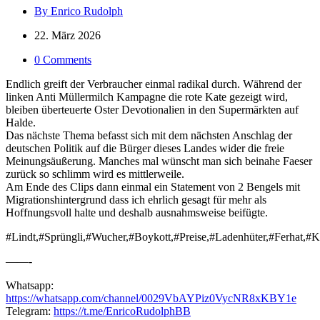
By Enrico Rudolph
22. März 2026
0 Comments
Endlich greift der Verbraucher einmal radikal durch. Während der
linken Anti Müllermilch Kampagne die rote Kate gezeigt wird,
bleiben überteuerte Oster Devotionalien in den Supermärkten auf
Halde.
Das nächste Thema befasst sich mit dem nächsten Anschlag der
deutschen Politik auf die Bürger dieses Landes wider die freie
Meinungsäußerung. Manches mal wünscht man sich beinahe Faeser
zurück so schlimm wird es mittlerweile.
Am Ende des Clips dann einmal ein Statement von 2 Bengels mit
Migrationshintergrund dass ich ehrlich gesagt für mehr als
Hoffnungsvoll halte und deshalb ausnahmsweise beifügte.
#Lindt,#Sprüngli,#Wucher,#Boykott,#Preise,#Ladenhüter,#Ferhat,#K
——-
Whatsapp:
https://whatsapp.com/channel/0029VbAYPiz0VycNR8xKBY1e
Telegram:
https://t.me/EnricoRudolphBB