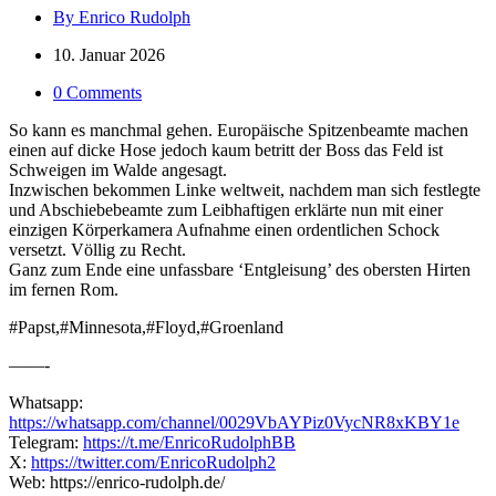
By Enrico Rudolph
10. Januar 2026
0 Comments
So kann es manchmal gehen. Europäische Spitzenbeamte machen
einen auf dicke Hose jedoch kaum betritt der Boss das Feld ist
Schweigen im Walde angesagt.
Inzwischen bekommen Linke weltweit, nachdem man sich festlegte
und Abschiebebeamte zum Leibhaftigen erklärte nun mit einer
einzigen Körperkamera Aufnahme einen ordentlichen Schock
versetzt. Völlig zu Recht.
Ganz zum Ende eine unfassbare ‘Entgleisung’ des obersten Hirten
im fernen Rom.
#Papst,#Minnesota,#Floyd,#Groenland
——-
Whatsapp:
https://whatsapp.com/channel/0029VbAYPiz0VycNR8xKBY1e
Telegram:
https://t.me/EnricoRudolphBB
X:
https://twitter.com/EnricoRudolph2
Web: https://enrico-rudolph.de/