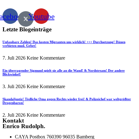
acebook
Youtube
Letzte Blogeinträge
Unfassbare Zahlen! Das kosten Migranten uns wirklich! +++ Durchsetzung! Dänen
verbieten musl. Gebet!
7. Juli 2026
Keine Kommentare
Ein überragender Sigmund spielt sie alle an die Wand! & Nordstream! Der andere
Blickwinkel!
3. Juli 2026
Keine Kommentare
Skandaljustiz! Tödliche Oma gegen Rechts wieder frei! & Polizeichef war weltgrößter
Drogenbaron!
2. Juli 2026
Keine Kommentare
Kontakt
Enrico Rudolph.
CAYA Postbox 760390 96035 Bamberg