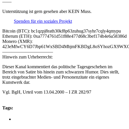
——
Unterstützung ist gern gesehen aber KEIN Muss.
Spenden für ein soziales Projekt
Bitcoin (BTC): bc1qzpj8rath30kf8p63zuhug37syhr7cqly4qmypu
Etherum (ETH): 0xa7774761d51f88e477d68c3bef174b4e6a58386d
Monero (XMR):
423eMfwCY6D7Jbp61WxSBD4MbjmFKBDgL8oSYhozGX9WXCJ
———————————
Hinweis zum Urheberrecht:
Dieser Kanal kommentiert das politische Tagesgeschehen im
Bereich von Satire bis hinein zum schwarzen Humor. Dies stellt,
trotz eingebrachter Medien- und Personenzitate ein eigenes
Kunstwerk dar.
Vgl. BgH, Urteil vom 13.04.2000 – I ZR 282/97
Tags: