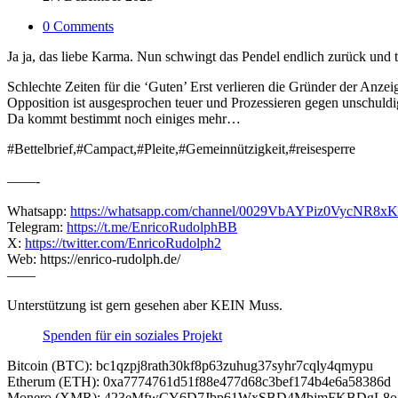
0 Comments
Ja ja, das liebe Karma. Nun schwingt das Pendel endlich zurück und tr
Schlechte Zeiten für die ‘Guten’ Erst verlieren die Gründer der Anze
Opposition ist ausgesprochen teuer und Prozessieren gegen unschuldi
Da kommt bestimmt noch einiges mehr…
#Bettelbrief,#Campact,#Pleite,#Gemeinnützigkeit,#reisesperre
——-
Whatsapp:
https://whatsapp.com/channel/0029VbAYPiz0VycNR8x
Telegram:
https://t.me/EnricoRudolphBB
X:
https://twitter.com/EnricoRudolph2
Web: https://enrico-rudolph.de/
——
Unterstützung ist gern gesehen aber KEIN Muss.
Spenden für ein soziales Projekt
Bitcoin (BTC): bc1qzpj8rath30kf8p63zuhug37syhr7cqly4qmypu
Etherum (ETH): 0xa7774761d51f88e477d68c3bef174b4e6a58386d
Monero (XMR): 423eMfwCY6D7Jbp61WxSBD4MbjmFKBDgL8