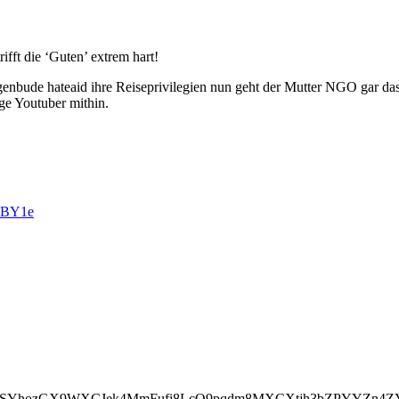
ifft die ‘Guten’ extrem hart!
igenbude hateaid ihre Reiseprivilegien nun geht der Mutter NGO gar das
ge Youtuber mithin.
KBY1e
oSYhozGX9WXCJek4MmFufi8LcQ9pqdm8MXCXtjh3bZPYYZn4ZY