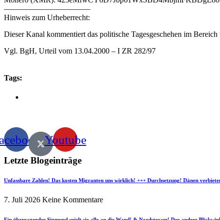
———————————
Hinweis zum Urheberrecht:
Dieser Kanal kommentiert das politische Tagesgeschehen im Bereich v
Vgl. BgH, Urteil vom 13.04.2000 – I ZR 282/97
Tags:
acebook
Youtube
Letzte Blogeinträge
Unfassbare Zahlen! Das kosten Migranten uns wirklich! +++ Durchsetzung! Dänen verbiete
7. Juli 2026
Keine Kommentare
Ein überragender Sigmund spielt sie alle an die Wand! & Nordstream! Der andere Blickwin