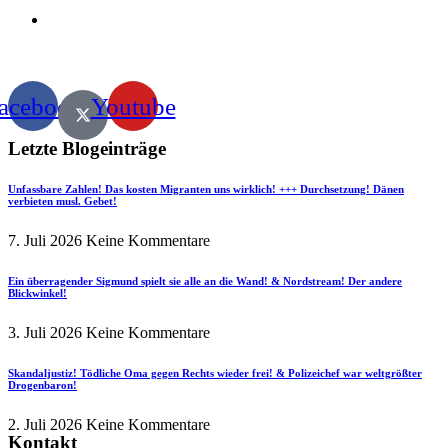
acebook
Youtube
Letzte Blogeinträge
Unfassbare Zahlen! Das kosten Migranten uns wirklich! +++ Durchsetzung! Dänen
verbieten musl. Gebet!
7. Juli 2026
Keine Kommentare
Ein überragender Sigmund spielt sie alle an die Wand! & Nordstream! Der andere
Blickwinkel!
3. Juli 2026
Keine Kommentare
Skandaljustiz! Tödliche Oma gegen Rechts wieder frei! & Polizeichef war weltgrößter
Drogenbaron!
2. Juli 2026
Keine Kommentare
Kontakt