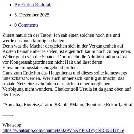
By Enrico Rudolph
5. Dezember 2025
0 Comments
Zuerst natürlich der Tatort. Ich sah einen solchen noch nie und
werde das auch künftig so halten.
Denn was die Macher dergleichen sich in der Vergangenheit auf
Kosten beinahe aller leisteten, ist eigentlich kaum noch zu begreifen.
Weiter geht es in die Staaten. Dort macht die Administration selbst
vor Kongressabgeordneten nicht Halt und lässt deren
Einwanderungsstatus eingehend prüfen.
Ganz zum Ende hin das Hauptthema und dieses sollte keineswegs
unterschätzt werden. Wer auch immer sich künftig aufmacht, das
soziale Netz einzuschränken darf sich ab einer möglichen
Verfolgung nicht wundern. Chatkontroll Ursula ist da ganz oben auf
der Liste.
#Somalia,#Einreise,#Tatort,#Rabbi,#Mann,#Kontrolle,Rekord,#Straf
——-
Whatsapp:
https://whatsapp.com/channel/0029VbAYPiz0VycNR8xKBY1e