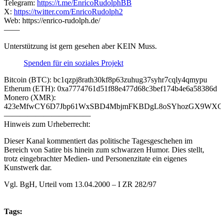
Telegram:
https://t.me/EnricoRudolphBB
X:
https://twitter.com/EnricoRudolph2
Web: https://enrico-rudolph.de/
——
Unterstützung ist gern gesehen aber KEIN Muss.
Spenden für ein soziales Projekt
Bitcoin (BTC): bc1qzpj8rath30kf8p63zuhug37syhr7cqly4qmypu
Etherum (ETH): 0xa7774761d51f88e477d68c3bef174b4e6a58386d
Monero (XMR):
423eMfwCY6D7Jbp61WxSBD4MbjmFKBDgL8oSYhozGX9WXCJ
———————————
Hinweis zum Urheberrecht:
Dieser Kanal kommentiert das politische Tagesgeschehen im
Bereich von Satire bis hinein zum schwarzen Humor. Dies stellt,
trotz eingebrachter Medien- und Personenzitate ein eigenes
Kunstwerk dar.
Vgl. BgH, Urteil vom 13.04.2000 – I ZR 282/97
Tags: