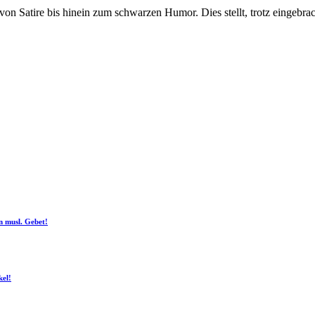
on Satire bis hinein zum schwarzen Humor. Dies stellt, trotz eingebra
n musl. Gebet!
kel!