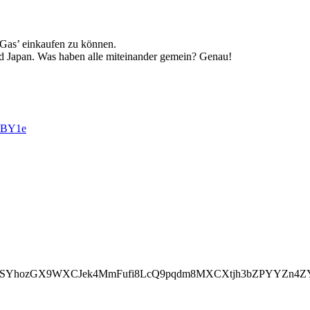
 Gas’ einkaufen zu können.
nd Japan. Was haben alle miteinander gemein? Genau!
KBY1e
oSYhozGX9WXCJek4MmFufi8LcQ9pqdm8MXCXtjh3bZPYYZn4ZY