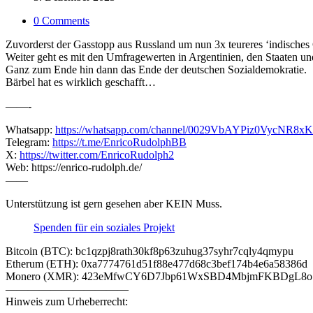
0 Comments
Zuvorderst der Gasstopp aus Russland um nun 3x teureres ‘indisches
Weiter geht es mit den Umfragewerten in Argentinien, den Staaten u
Ganz zum Ende hin dann das Ende der deutschen Sozialdemokratie.
Bärbel hat es wirklich geschafft…
——-
Whatsapp:
https://whatsapp.com/channel/0029VbAYPiz0VycNR8x
Telegram:
https://t.me/EnricoRudolphBB
X:
https://twitter.com/EnricoRudolph2
Web: https://enrico-rudolph.de/
——
Unterstützung ist gern gesehen aber KEIN Muss.
Spenden für ein soziales Projekt
Bitcoin (BTC): bc1qzpj8rath30kf8p63zuhug37syhr7cqly4qmypu
Etherum (ETH): 0xa7774761d51f88e477d68c3bef174b4e6a58386d
Monero (XMR): 423eMfwCY6D7Jbp61WxSBD4MbjmFKBDgL8
———————————
Hinweis zum Urheberrecht: