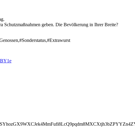
ag.
xtra Schutzmaßnahmen geben. Die Bevölkerung in Ihrer Breite?
Genossen,#Sonderstatus,#Extrawurst
KBY1e
oSYhozGX9WXCJek4MmFufi8LcQ9pqdm8MXCXtjh3bZPYYZn4ZY