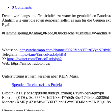
0 Comments
Denen wird langsam offensichtlich zu warm im gemütlichen Bundest
Ähnlich wie einst die roten genossen sollen es nun für die Grünen e
Egal!
#Hammelsprung,#Antrag,#Rede,#Drucksache,#Ernstfall,#Wandlitz,#
——-
Whatsapp:
https://whatsapp.com/channel/0029VbAYPiz0VycNR8x
Telegram:
https://t.me/EnricoRudolphBB
X:
https://twitter.com/EnricoRudolph2
Web: https://enrico-rudolph.de/
——
Unterstützung ist gern gesehen aber KEIN Muss.
Spenden für ein soziales Projekt
Bitcoin (BTC): bc1qzpj8rath30kf8p63zuhug37syhr7cqly4qmypu
Etherum (ETH): 0xa7774761d51f88e477d68c3bef174b4e6a58386d
Monero (XMR): 423eMfwCY6D7Jbp61WxSBD4MbjmFKBDgL8
———————————
Hinweis zum Urheberrecht: