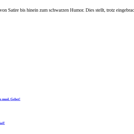
on Satire bis hinein zum schwarzen Humor. Dies stellt, trotz eingebra
n musl. Gebet!
kel!