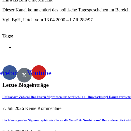
Dieser Kanal kommentiert das politische Tagesgeschehen im Bereich v
Vgl. BgH, Urteil vom 13.04.2000 – I ZR 282/97
Tags:
acebook
Youtube
Letzte Blogeinträge
Unfassbare Zahlen! Das kosten Migranten uns wirklich! +++ Durchsetzung! Dänen verbiete
7. Juli 2026
Keine Kommentare
Ein überragender Sigmund spielt sie alle an die Wand! & Nordstream! Der andere Blickwin