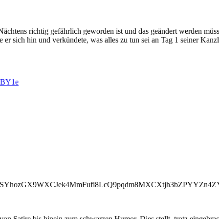
 Nächtens richtig gefährlich geworden ist und das geändert werden müss
lte er sich hin und verkündete, was alles zu tun sei an Tag 1 seiner K
KBY1e
oSYhozGX9WXCJek4MmFufi8LcQ9pqdm8MXCXtjh3bZPYYZn4ZY
on Satire bis hinein zum schwarzen Humor. Dies stellt, trotz eingebra