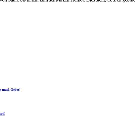
n musl. Gebet!
kel!