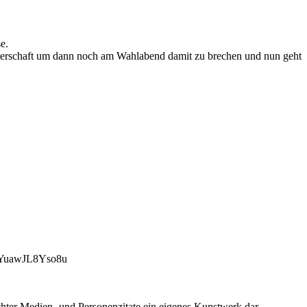
e.
anzlerschaft um dann noch am Wahlabend damit zu brechen und nun geht
uawJL8Yso8u
chter Medien- und Personenzitate ein eigenes Kunstwerk dar.