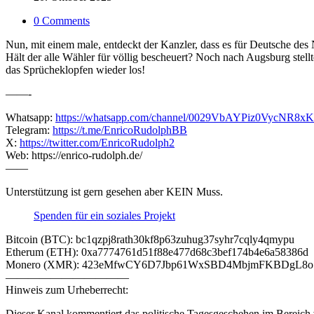
0 Comments
Nun, mit einem male, entdeckt der Kanzler, dass es für Deutsche des
Hält der alle Wähler für völlig bescheuert? Noch nach Augsburg stel
das Sprücheklopfen wieder los!
——-
Whatsapp:
https://whatsapp.com/channel/0029VbAYPiz0VycNR8x
Telegram:
https://t.me/EnricoRudolphBB
X:
https://twitter.com/EnricoRudolph2
Web: https://enrico-rudolph.de/
——
Unterstützung ist gern gesehen aber KEIN Muss.
Spenden für ein soziales Projekt
Bitcoin (BTC): bc1qzpj8rath30kf8p63zuhug37syhr7cqly4qmypu
Etherum (ETH): 0xa7774761d51f88e477d68c3bef174b4e6a58386d
Monero (XMR): 423eMfwCY6D7Jbp61WxSBD4MbjmFKBDgL8
———————————
Hinweis zum Urheberrecht:
Dieser Kanal kommentiert das politische Tagesgeschehen im Bereich v