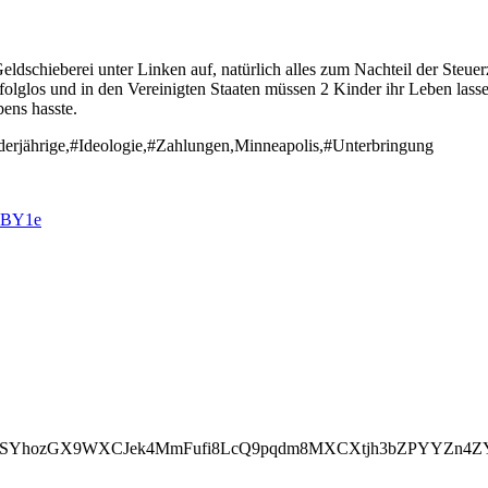
ldschieberei unter Linken auf, natürlich alles zum Nachteil der Steuer
folglos und in den Vereinigten Staaten müssen 2 Kinder ihr Leben las
bens hasste.
derjährige,#Ideologie,#Zahlungen,Minneapolis,#Unterbringung
KBY1e
oSYhozGX9WXCJek4MmFufi8LcQ9pqdm8MXCXtjh3bZPYYZn4ZY