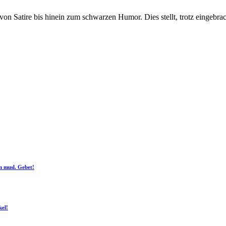
on Satire bis hinein zum schwarzen Humor. Dies stellt, trotz eingebra
n musl. Gebet!
kel!