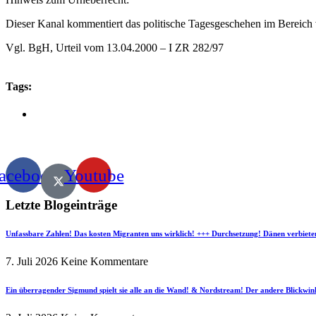
Dieser Kanal kommentiert das politische Tagesgeschehen im Bereich v
Vgl. BgH, Urteil vom 13.04.2000 – I ZR 282/97
Tags:
acebook
Youtube
Letzte Blogeinträge
Unfassbare Zahlen! Das kosten Migranten uns wirklich! +++ Durchsetzung! Dänen verbiete
7. Juli 2026
Keine Kommentare
Ein überragender Sigmund spielt sie alle an die Wand! & Nordstream! Der andere Blickwin