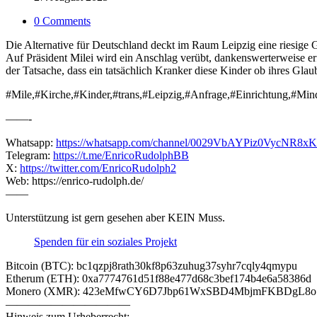
0 Comments
Die Alternative für Deutschland deckt im Raum Leipzig eine riesige Ge
Auf Präsident Milei wird ein Anschlag verübt, dankenswerterweise er
der Tatsache, dass ein tatsächlich Kranker diese Kinder ob ihres Glau
#Mile,#Kirche,#Kinder,#trans,#Leipzig,#Anfrage,#Einrichtung,#Min
——-
Whatsapp:
https://whatsapp.com/channel/0029VbAYPiz0VycNR8x
Telegram:
https://t.me/EnricoRudolphBB
X:
https://twitter.com/EnricoRudolph2
Web: https://enrico-rudolph.de/
——
Unterstützung ist gern gesehen aber KEIN Muss.
Spenden für ein soziales Projekt
Bitcoin (BTC): bc1qzpj8rath30kf8p63zuhug37syhr7cqly4qmypu
Etherum (ETH): 0xa7774761d51f88e477d68c3bef174b4e6a58386d
Monero (XMR): 423eMfwCY6D7Jbp61WxSBD4MbjmFKBDgL8
———————————
Hinweis zum Urheberrecht: