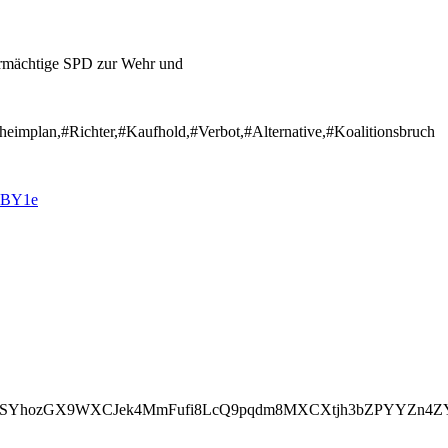
bermächtige SPD zur Wehr und
implan,#Richter,#Kaufhold,#Verbot,#Alternative,#Koalitionsbruch
KBY1e
oSYhozGX9WXCJek4MmFufi8LcQ9pqdm8MXCXtjh3bZPYYZn4ZY