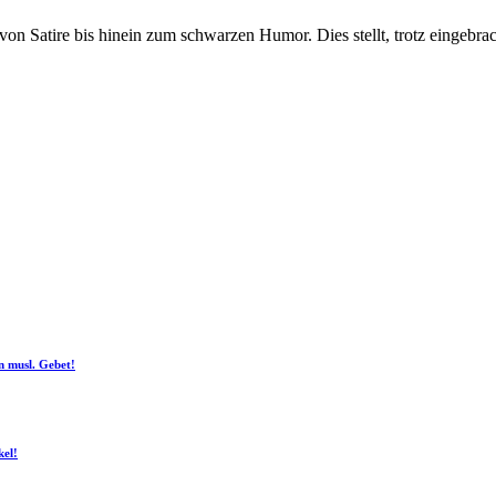
on Satire bis hinein zum schwarzen Humor. Dies stellt, trotz eingebra
n musl. Gebet!
kel!