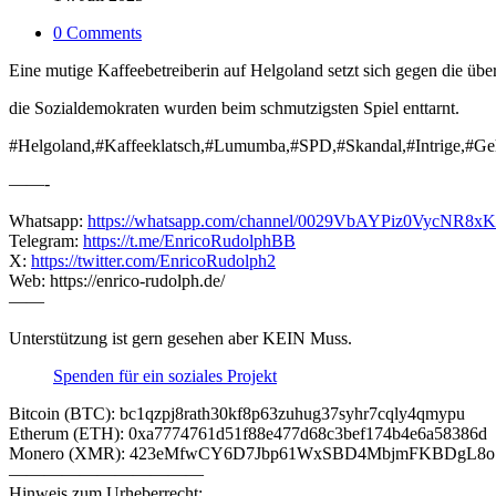
0 Comments
Eine mutige Kaffeebetreiberin auf Helgoland setzt sich gegen die ü
die Sozialdemokraten wurden beim schmutzigsten Spiel enttarnt.
#Helgoland,#Kaffeeklatsch,#Lumumba,#SPD,#Skandal,#Intrige,#Gehe
——-
Whatsapp:
https://whatsapp.com/channel/0029VbAYPiz0VycNR8x
Telegram:
https://t.me/EnricoRudolphBB
X:
https://twitter.com/EnricoRudolph2
Web: https://enrico-rudolph.de/
——
Unterstützung ist gern gesehen aber KEIN Muss.
Spenden für ein soziales Projekt
Bitcoin (BTC): bc1qzpj8rath30kf8p63zuhug37syhr7cqly4qmypu
Etherum (ETH): 0xa7774761d51f88e477d68c3bef174b4e6a58386d
Monero (XMR): 423eMfwCY6D7Jbp61WxSBD4MbjmFKBDgL8
———————————
Hinweis zum Urheberrecht: