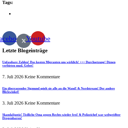
Tags:
acebook
Youtube
Letzte Blogeinträge
Unfassbare Zahlen! Das kosten Migranten uns wirklich! +++ Durchsetzung! Dänen
verbieten musl. Gebet!
7. Juli 2026
Keine Kommentare
Ein überragender Sigmund spielt sie alle an die Wand! & Nordstream! Der andere
Blickwinkel!
3. Juli 2026
Keine Kommentare
Skandaljustiz! Tödliche Oma gegen Rechts wieder frei! & Polizeichef war weltgrößter
Drogenbaron!