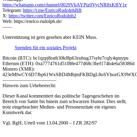
https://whatsapp.com/channel/0029VbAYPiz0VycNR8xKBY1e
Telegram:
https://t.me/EnricoRudolphBB
X:
https://twitter.com/EnricoRudolph2
Web: https://enrico-rudolph.de/
——
Unterstützung ist gern gesehen aber KEIN Muss.
Spenden für ein soziales Projekt
Bitcoin (BTC): bc1qzpj8rath30kf8p63zuhug37syhr7cqly4qmypu
Etherum (ETH): 0xa7774761d51f88e477d68c3bef174b4e6a58386d
Monero (XMR):
423eMfwCY6D7Jbp61WxSBD4MbjmFKBDgL8oSYhozGX9WXCJ
———————————
Hinweis zum Urheberrecht:
Dieser Kanal kommentiert das politische Tagesgeschehen im
Bereich von Satire bis hinein zum schwarzen Humor. Dies stellt,
trotz eingebrachter Medien- und Personenzitate ein eigenes
Kunstwerk dar.
Vgl. BgH, Urteil vom 13.04.2000 – I ZR 282/97