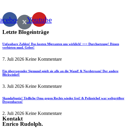
acebook
Youtube
Letzte Blogeinträge
Unfassbare Zahlen! Das kosten Migranten uns wirklich! +++ Durchsetzung! Dänen
verbieten musl. Gebet!
7. Juli 2026
Keine Kommentare
Ein überragender Sigmund spielt sie alle an die Wand! & Nordstream! Der andere
Blickwinkel!
3. Juli 2026
Keine Kommentare
Skandaljustiz! Tödliche Oma gegen Rechts wieder frei! & Polizeichef war weltgrößter
Drogenbaron!
2. Juli 2026
Keine Kommentare
Kontakt
Enrico Rudolph.