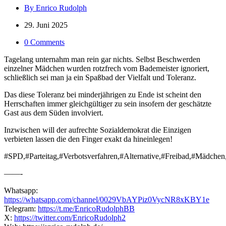
By Enrico Rudolph
29. Juni 2025
0 Comments
Tagelang unternahm man rein gar nichts. Selbst Beschwerden
einzelner Mädchen wurden rotzfrech vom Bademeister ignoriert,
schließlich sei man ja ein Spaßbad der Vielfalt und Toleranz.
Das diese Toleranz bei minderjährigen zu Ende ist scheint den
Herrschaften immer gleichgültiger zu sein insofern der geschätzte
Gast aus dem Süden involviert.
Inzwischen will der aufrechte Sozialdemokrat die Einzigen
verbieten lassen die den Finger exakt da hineinlegen!
#SPD,#Parteitag,#Verbotsverfahren,#Alternative,#Freibad,#Mädchen
——-
Whatsapp:
https://whatsapp.com/channel/0029VbAYPiz0VycNR8xKBY1e
Telegram:
https://t.me/EnricoRudolphBB
X:
https://twitter.com/EnricoRudolph2