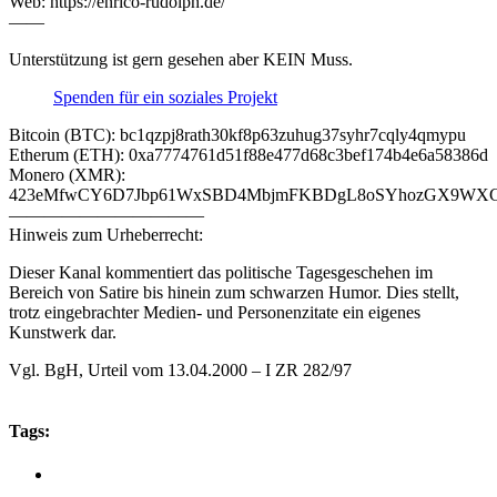
Web: https://enrico-rudolph.de/
——
Unterstützung ist gern gesehen aber KEIN Muss.
Spenden für ein soziales Projekt
Bitcoin (BTC): bc1qzpj8rath30kf8p63zuhug37syhr7cqly4qmypu
Etherum (ETH): 0xa7774761d51f88e477d68c3bef174b4e6a58386d
Monero (XMR):
423eMfwCY6D7Jbp61WxSBD4MbjmFKBDgL8oSYhozGX9WXCJ
———————————
Hinweis zum Urheberrecht:
Dieser Kanal kommentiert das politische Tagesgeschehen im
Bereich von Satire bis hinein zum schwarzen Humor. Dies stellt,
trotz eingebrachter Medien- und Personenzitate ein eigenes
Kunstwerk dar.
Vgl. BgH, Urteil vom 13.04.2000 – I ZR 282/97
Tags: