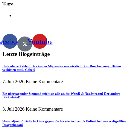
Tags:
acebook
Youtube
Letzte Blogeinträge
Unfassbare Zahlen! Das kosten Migranten uns wirklich! +++ Durchsetzung! Dänen
verbieten musl. Gebet!
7. Juli 2026
Keine Kommentare
Ein überragender Sigmund spielt sie alle an die Wand! & Nordstream! Der andere
Blickwinkel!
3. Juli 2026
Keine Kommentare
Skandaljustiz! Tödliche Oma gegen Rechts wieder frei! & Polizeichef war weltgrößter
Drogenbaron!