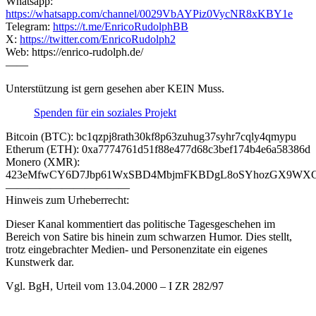
Whatsapp:
https://whatsapp.com/channel/0029VbAYPiz0VycNR8xKBY1e
Telegram:
https://t.me/EnricoRudolphBB
X:
https://twitter.com/EnricoRudolph2
Web: https://enrico-rudolph.de/
——
Unterstützung ist gern gesehen aber KEIN Muss.
Spenden für ein soziales Projekt
Bitcoin (BTC): bc1qzpj8rath30kf8p63zuhug37syhr7cqly4qmypu
Etherum (ETH): 0xa7774761d51f88e477d68c3bef174b4e6a58386d
Monero (XMR):
423eMfwCY6D7Jbp61WxSBD4MbjmFKBDgL8oSYhozGX9WXCJ
———————————
Hinweis zum Urheberrecht:
Dieser Kanal kommentiert das politische Tagesgeschehen im
Bereich von Satire bis hinein zum schwarzen Humor. Dies stellt,
trotz eingebrachter Medien- und Personenzitate ein eigenes
Kunstwerk dar.
Vgl. BgH, Urteil vom 13.04.2000 – I ZR 282/97