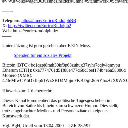
#VW,#Volkswagen,#BussinesInsider,#China,#Stammwerk,#Schwarze
——-
Telegram:
https://t.me/EnricoRudolphBB
X:
https://twitter.com/EnricoRudolph2
Web: https://enrico-rudolph.de/
——
Unterstützung ist gern gesehen aber KEIN Muss.
Spenden für ein soziales Projekt
Bitcoin (BTC): bc1qzpj8rath30kf8p63zuhug37syhr7cqly4qmypu
Etherum (ETH): 0xa7774761d51f88e477d68c3bef174b4e6a58386d
Monero (XMR):
423eMfwCY6D7Jbp61WxSBD4MbjmFKBDgL8oSYhozGX9WXCJ
———————————
Hinweis zum Urheberrecht:
Dieser Kanal kommentiert das politische Tagesgeschehen im
Bereich von Satire bis hinein zum schwarzen Humor. Dies stellt,
trotz eingebrachter Medien- und Personenzitate ein eigenes
Kunstwerk dar.
Vgl. BgH, Urteil vom 13.04.2000 – I ZR 282/97