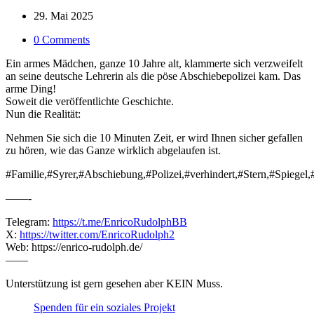
29. Mai 2025
0 Comments
Ein armes Mädchen, ganze 10 Jahre alt, klammerte sich verzweifelt
an seine deutsche Lehrerin als die pöse Abschiebepolizei kam. Das
arme Ding!
Soweit die veröffentlichte Geschichte.
Nun die Realität:
Nehmen Sie sich die 10 Minuten Zeit, er wird Ihnen sicher gefallen
zu hören, wie das Ganze wirklich abgelaufen ist.
#Familie,#Syrer,#Abschiebung,#Polizei,#verhindert,#Stern,#Spiege
——-
Telegram:
https://t.me/EnricoRudolphBB
X:
https://twitter.com/EnricoRudolph2
Web: https://enrico-rudolph.de/
——
Unterstützung ist gern gesehen aber KEIN Muss.
Spenden für ein soziales Projekt