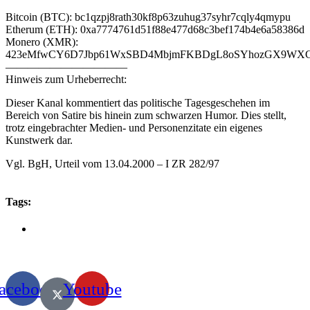
Bitcoin (BTC): bc1qzpj8rath30kf8p63zuhug37syhr7cqly4qmypu
Etherum (ETH): 0xa7774761d51f88e477d68c3bef174b4e6a58386d
Monero (XMR):
423eMfwCY6D7Jbp61WxSBD4MbjmFKBDgL8oSYhozGX9WXCJ
———————————
Hinweis zum Urheberrecht:
Dieser Kanal kommentiert das politische Tagesgeschehen im
Bereich von Satire bis hinein zum schwarzen Humor. Dies stellt,
trotz eingebrachter Medien- und Personenzitate ein eigenes
Kunstwerk dar.
Vgl. BgH, Urteil vom 13.04.2000 – I ZR 282/97
Tags:
acebook
Youtube