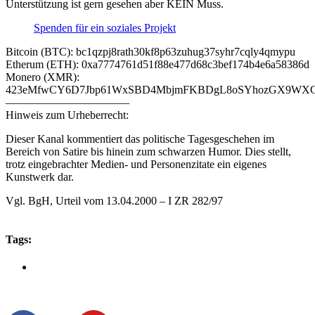
Unterstützung ist gern gesehen aber KEIN Muss.
Spenden für ein soziales Projekt
Bitcoin (BTC): bc1qzpj8rath30kf8p63zuhug37syhr7cqly4qmypu
Etherum (ETH): 0xa7774761d51f88e477d68c3bef174b4e6a58386d
Monero (XMR):
423eMfwCY6D7Jbp61WxSBD4MbjmFKBDgL8oSYhozGX9WXCJ
———————————
Hinweis zum Urheberrecht:
Dieser Kanal kommentiert das politische Tagesgeschehen im
Bereich von Satire bis hinein zum schwarzen Humor. Dies stellt,
trotz eingebrachter Medien- und Personenzitate ein eigenes
Kunstwerk dar.
Vgl. BgH, Urteil vom 13.04.2000 – I ZR 282/97
Tags: