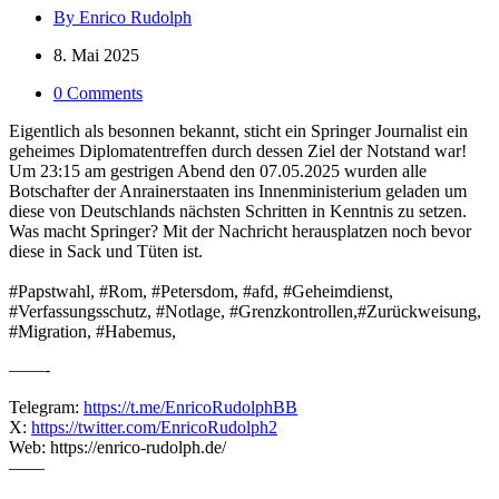
By Enrico Rudolph
8. Mai 2025
0 Comments
Eigentlich als besonnen bekannt, sticht ein Springer Journalist ein
geheimes Diplomatentreffen durch dessen Ziel der Notstand war!
Um 23:15 am gestrigen Abend den 07.05.2025 wurden alle
Botschafter der Anrainerstaaten ins Innenministerium geladen um
diese von Deutschlands nächsten Schritten in Kenntnis zu setzen.
Was macht Springer? Mit der Nachricht herausplatzen noch bevor
diese in Sack und Tüten ist.
#Papstwahl, #Rom, #Petersdom, #afd, #Geheimdienst,
#Verfassungsschutz, #Notlage, #Grenzkontrollen,#Zurückweisung,
#Migration, #Habemus,
——-
Telegram:
https://t.me/EnricoRudolphBB
X:
https://twitter.com/EnricoRudolph2
Web: https://enrico-rudolph.de/
——