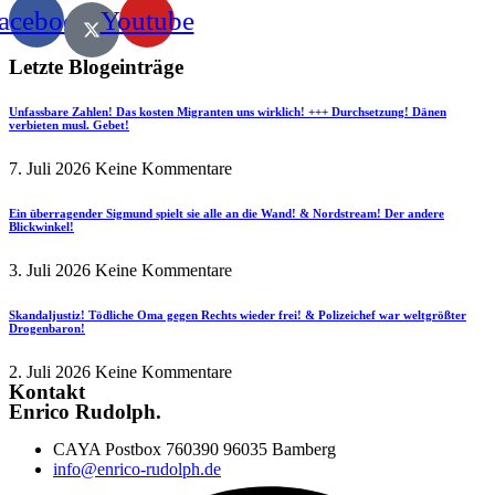
acebook
Youtube
Letzte Blogeinträge
Unfassbare Zahlen! Das kosten Migranten uns wirklich! +++ Durchsetzung! Dänen
verbieten musl. Gebet!
7. Juli 2026
Keine Kommentare
Ein überragender Sigmund spielt sie alle an die Wand! & Nordstream! Der andere
Blickwinkel!
3. Juli 2026
Keine Kommentare
Skandaljustiz! Tödliche Oma gegen Rechts wieder frei! & Polizeichef war weltgrößter
Drogenbaron!
2. Juli 2026
Keine Kommentare
Kontakt
Enrico Rudolph.
CAYA Postbox 760390 96035 Bamberg
info@enrico-rudolph.de