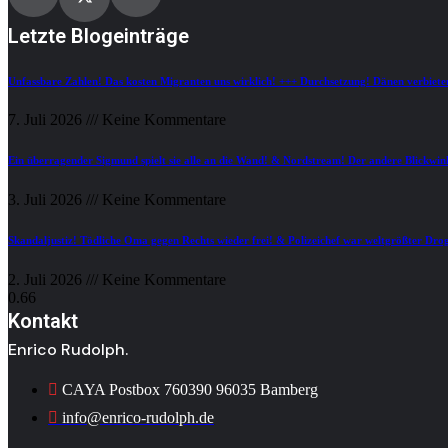
Letzte Blogeinträge
Unfassbare Zahlen! Das kosten Migranten uns wirklich! +++ Durchsetzung! Dänen verbiete
7. Juli 2026
Keine Kommentare
Ein überragender Sigmund spielt sie alle an die Wand! & Nordstream! Der andere Blickwin
3. Juli 2026
Keine Kommentare
Skandaljustiz! Tödliche Oma gegen Rechts wieder frei! & Polizeichef war weltgrößter Dr
2. Juli 2026
Keine Kommentare
Kontakt
Enrico Rudolph.
CAYA Postbox 760390 96035 Bamberg
info@enrico-rudolph.de