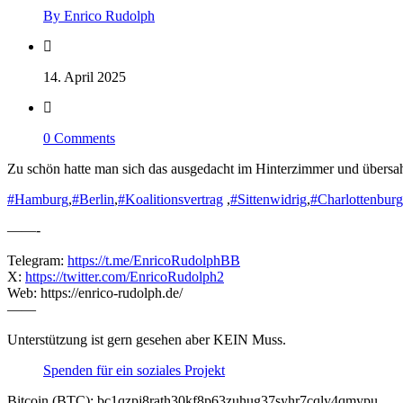
By Enrico Rudolph
14. April 2025
0 Comments
Zu schön hatte man sich das ausgedacht im Hinterzimmer und übersah 
#Hamburg
,
#Berlin
,
#Koalitionsvertrag
,
#Sittenwidrig
,
#Charlottenburg
——-
Telegram:
https://t.me/EnricoRudolphBB
X:
https://twitter.com/EnricoRudolph2
Web: https://enrico-rudolph.de/
——
Unterstützung ist gern gesehen aber KEIN Muss.
Spenden für ein soziales Projekt
Bitcoin (BTC): bc1qzpj8rath30kf8p63zuhug37syhr7cqly4qmypu