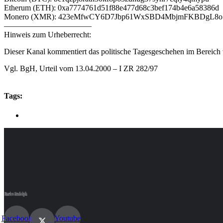
Etherum (ETH): 0xa7774761d51f88e477d68c3bef174b4e6a58386d
Monero (XMR): 423eMfwCY6D7Jbp61WxSBD4MbjmFKBDgL8
———————————
Hinweis zum Urheberrecht:
Dieser Kanal kommentiert das politische Tagesgeschehen im Bereich v
Vgl. BgH, Urteil vom 13.04.2000 – I ZR 282/97
Tags:
Facebook
Youtube