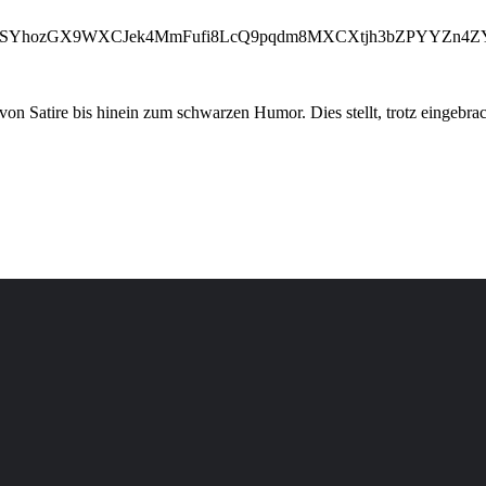
oSYhozGX9WXCJek4MmFufi8LcQ9pqdm8MXCXtjh3bZPYYZn4ZY
on Satire bis hinein zum schwarzen Humor. Dies stellt, trotz eingebra