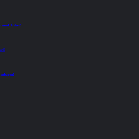
n musl. Gebet!
kel!
ogenbaron!