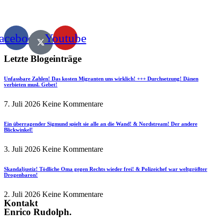
acebook
Youtube
Letzte Blogeinträge
Unfassbare Zahlen! Das kosten Migranten uns wirklich! +++ Durchsetzung! Dänen
verbieten musl. Gebet!
7. Juli 2026
Keine Kommentare
Ein überragender Sigmund spielt sie alle an die Wand! & Nordstream! Der andere
Blickwinkel!
3. Juli 2026
Keine Kommentare
Skandaljustiz! Tödliche Oma gegen Rechts wieder frei! & Polizeichef war weltgrößter
Drogenbaron!
2. Juli 2026
Keine Kommentare
Kontakt
Enrico Rudolph.