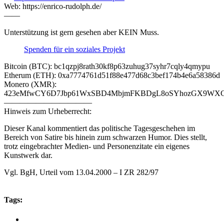
Web: https://enrico-rudolph.de/
——
Unterstützung ist gern gesehen aber KEIN Muss.
Spenden für ein soziales Projekt
Bitcoin (BTC): bc1qzpj8rath30kf8p63zuhug37syhr7cqly4qmypu
Etherum (ETH): 0xa7774761d51f88e477d68c3bef174b4e6a58386d
Monero (XMR):
423eMfwCY6D7Jbp61WxSBD4MbjmFKBDgL8oSYhozGX9WXCJ
———————————
Hinweis zum Urheberrecht:
Dieser Kanal kommentiert das politische Tagesgeschehen im
Bereich von Satire bis hinein zum schwarzen Humor. Dies stellt,
trotz eingebrachter Medien- und Personenzitate ein eigenes
Kunstwerk dar.
Vgl. BgH, Urteil vom 13.04.2000 – I ZR 282/97
Tags: