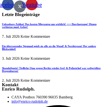
acebook
Youtube
Letzte Blogeinträge
Unfassbare Zahlen! Das kosten Migranten uns wirklich! +++ Durchsetzung! Dänen
verbieten musl. Gebet!
7. Juli 2026
Keine Kommentare
Ein überragender Sigmund spielt sie alle an die Wand! & Nordstream! Der andere
Blickwinkel!
3. Juli 2026
Keine Kommentare
Skandaljustiz! Tödliche Oma gegen Rechts wieder frei! & Polizeichef war weltgrößter
Drogenbaron!
2. Juli 2026
Keine Kommentare
Kontakt
Enrico Rudolph.
CAYA Postbox 760390 96035 Bamberg
info@enrico-rudolph.de