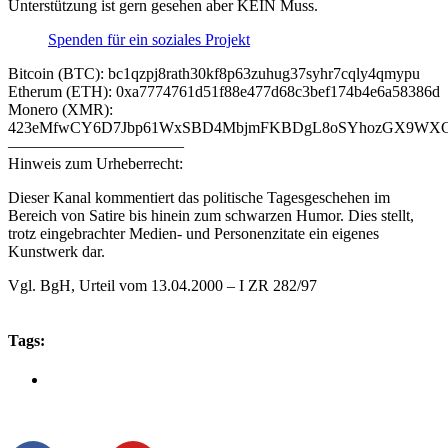
Unterstützung ist gern gesehen aber KEIN Muss.
Spenden für ein soziales Projekt
Bitcoin (BTC): bc1qzpj8rath30kf8p63zuhug37syhr7cqly4qmypu
Etherum (ETH): 0xa7774761d51f88e477d68c3bef174b4e6a58386d
Monero (XMR):
423eMfwCY6D7Jbp61WxSBD4MbjmFKBDgL8oSYhozGX9WXCJ
———————————
Hinweis zum Urheberrecht:
Dieser Kanal kommentiert das politische Tagesgeschehen im
Bereich von Satire bis hinein zum schwarzen Humor. Dies stellt,
trotz eingebrachter Medien- und Personenzitate ein eigenes
Kunstwerk dar.
Vgl. BgH, Urteil vom 13.04.2000 – I ZR 282/97
Tags: