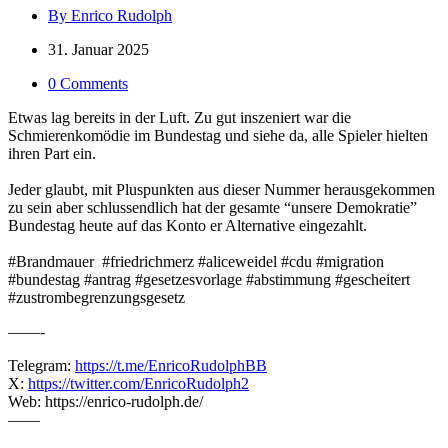
By Enrico Rudolph
31. Januar 2025
0 Comments
Etwas lag bereits in der Luft. Zu gut inszeniert war die
Schmierenkomödie im Bundestag und siehe da, alle Spieler hielten
ihren Part ein.
Jeder glaubt, mit Pluspunkten aus dieser Nummer herausgekommen
zu sein aber schlussendlich hat der gesamte “unsere Demokratie”
Bundestag heute auf das Konto er Alternative eingezahlt.
#Brandmauer #friedrichmerz #aliceweidel #cdu #migration
#bundestag
#antrag #gesetzesvorlage
#abstimmung
#gescheitert
#zustrombegrenzungsgesetz
——-
Telegram:
https://t.me/EnricoRudolphBB
X:
https://twitter.com/EnricoRudolph2
Web: https://enrico-rudolph.de/
——