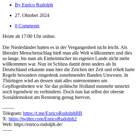
By Enrico Rudolph
27. Oktober 2024
0 Comments
Heute ab 17:00 Uhr online.
Die Niederländer hatten es in der Vergangenheit nicht leicht. Als
liberaler Menschenschlag hieß man alle Welt willkommen und dies
so lange, bis man als Einheimischer im eigenen Lande nicht mehr
willkommen war. Nun ist Schluss damit denn anders als In
Deutschland erkannte man hier die Zeichen der Zeit und erließ harte
Regeln besonders eingedenk zunehmender Banden Unwesen. In
Thüringen wird an dessen statt alles unternommen um
Gepflogenheiten wie Sie das politische Holland nunmehr umsetzt
noch irgendwie zu verhindern. Doch nun hat selbst der oberste
Sozialdemokrat am Rennsteig genug hiervon.
——-
Telegram:
https://t.me/EnricoRudolphBB
X:
https://twitter.com/EnricoRudolph2
Web: https://enrico-rudolph.de/
——