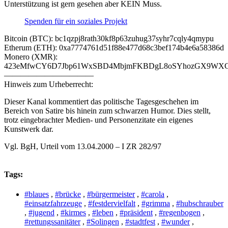
Unterstützung ist gern gesehen aber KEIN Muss.
Spenden für ein soziales Projekt
Bitcoin (BTC): bc1qzpj8rath30kf8p63zuhug37syhr7cqly4qmypu
Etherum (ETH): 0xa7774761d51f88e477d68c3bef174b4e6a58386d
Monero (XMR):
423eMfwCY6D7Jbp61WxSBD4MbjmFKBDgL8oSYhozGX9WXCJ
———————————
Hinweis zum Urheberrecht:
Dieser Kanal kommentiert das politische Tagesgeschehen im
Bereich von Satire bis hinein zum schwarzen Humor. Dies stellt,
trotz eingebrachter Medien- und Personenzitate ein eigenes
Kunstwerk dar.
Vgl. BgH, Urteil vom 13.04.2000 – I ZR 282/97
Tags:
#blaues
,
#brücke
,
#bürgermeister
,
#carola
,
#einsatzfahrzeuge
,
#festdervielfalt
,
#grimma
,
#hubschrauber
,
#jugend
,
#kirmes
,
#leben
,
#präsident
,
#regenbogen
,
#rettungssanitäter
,
#Solingen
,
#stadtfest
,
#wunder
,