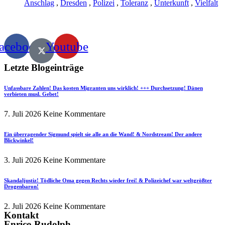
Anschlag
,
Dresden
,
Polizei
,
Toleranz
,
Unterkunft
,
Vielfalt
acebook
Youtube
Letzte Blogeinträge
Unfassbare Zahlen! Das kosten Migranten uns wirklich! +++ Durchsetzung! Dänen
verbieten musl. Gebet!
7. Juli 2026
Keine Kommentare
Ein überragender Sigmund spielt sie alle an die Wand! & Nordstream! Der andere
Blickwinkel!
3. Juli 2026
Keine Kommentare
Skandaljustiz! Tödliche Oma gegen Rechts wieder frei! & Polizeichef war weltgrößter
Drogenbaron!
2. Juli 2026
Keine Kommentare
Kontakt
Enrico Rudolph.