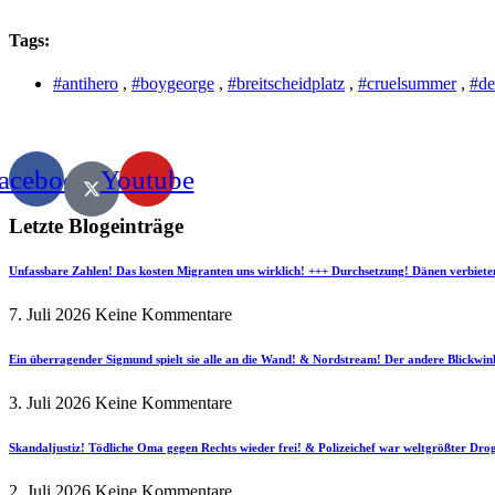
Tags:
#antihero
,
#boygeorge
,
#breitscheidplatz
,
#cruelsummer
,
#d
acebook
Youtube
Letzte Blogeinträge
Unfassbare Zahlen! Das kosten Migranten uns wirklich! +++ Durchsetzung! Dänen verbiete
7. Juli 2026
Keine Kommentare
Ein überragender Sigmund spielt sie alle an die Wand! & Nordstream! Der andere Blickwin
3. Juli 2026
Keine Kommentare
Skandaljustiz! Tödliche Oma gegen Rechts wieder frei! & Polizeichef war weltgrößter Dr
2. Juli 2026
Keine Kommentare