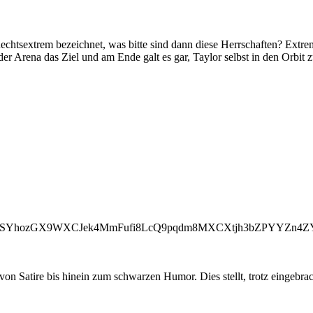
echtsextrem bezeichnet, was bitte sind dann diese Herrschaften? Extr
er Arena das Ziel und am Ende galt es gar, Taylor selbst in den Orbit 
oSYhozGX9WXCJek4MmFufi8LcQ9pqdm8MXCXtjh3bZPYYZn4ZY
on Satire bis hinein zum schwarzen Humor. Dies stellt, trotz eingebra