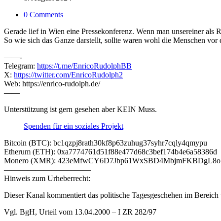
0 Comments
Gerade lief in Wien eine Pressekonferenz. Wenn man unsereiner als R
So wie sich das Ganze darstellt, sollte waren wohl die Menschen vor d
——-
Telegram:
https://t.me/EnricoRudolphBB
X:
https://twitter.com/EnricoRudolph2
Web: https://enrico-rudolph.de/
——
Unterstützung ist gern gesehen aber KEIN Muss.
Spenden für ein soziales Projekt
Bitcoin (BTC): bc1qzpj8rath30kf8p63zuhug37syhr7cqly4qmypu
Etherum (ETH): 0xa7774761d51f88e477d68c3bef174b4e6a58386d
Monero (XMR): 423eMfwCY6D7Jbp61WxSBD4MbjmFKBDgL8
———————————
Hinweis zum Urheberrecht:
Dieser Kanal kommentiert das politische Tagesgeschehen im Bereich v
Vgl. BgH, Urteil vom 13.04.2000 – I ZR 282/97