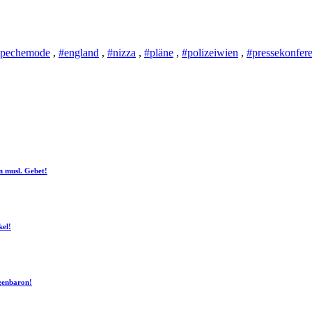
epechemode
,
#england
,
#nizza
,
#pläne
,
#polizeiwien
,
#pressekonfer
n musl. Gebet!
kel!
ogenbaron!