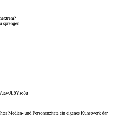
emextrem?
zu sprengen.
uawJL8Yso8u
chter Medien- und Personenzitate ein eigenes Kunstwerk dar.