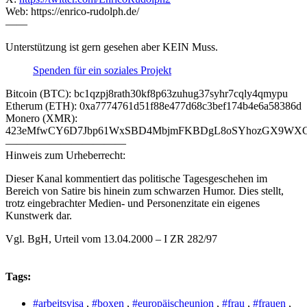
Web: https://enrico-rudolph.de/
——
Unterstützung ist gern gesehen aber KEIN Muss.
Spenden für ein soziales Projekt
Bitcoin (BTC): bc1qzpj8rath30kf8p63zuhug37syhr7cqly4qmypu
Etherum (ETH): 0xa7774761d51f88e477d68c3bef174b4e6a58386d
Monero (XMR):
423eMfwCY6D7Jbp61WxSBD4MbjmFKBDgL8oSYhozGX9WXCJ
———————————
Hinweis zum Urheberrecht:
Dieser Kanal kommentiert das politische Tagesgeschehen im
Bereich von Satire bis hinein zum schwarzen Humor. Dies stellt,
trotz eingebrachter Medien- und Personenzitate ein eigenes
Kunstwerk dar.
Vgl. BgH, Urteil vom 13.04.2000 – I ZR 282/97
Tags:
#arbeitsvisa
,
#boxen
,
#europäischeunion
,
#frau
,
#frauen
,