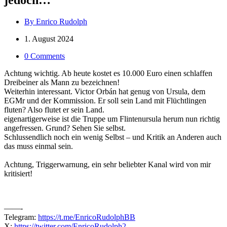
By Enrico Rudolph
1. August 2024
0 Comments
Achtung wichtig. Ab heute kostet es 10.000 Euro einen schlaffen
Dreibeiner als Mann zu bezeichnen!
Weiterhin interessant. Victor Orbán hat genug von Ursula, dem
EGMr und der Kommission. Er soll sein Land mit Flüchtlingen
fluten? Also flutet er sein Land.
eigenartigerweise ist die Truppe um Flintenursula herum nun richtig
angefressen. Grund? Sehen Sie selbst.
Schlussendlich noch ein wenig Selbst – und Kritik an Anderen auch
das muss einmal sein.
Achtung, Triggerwarnung, ein sehr beliebter Kanal wird von mir
kritisiert!
——-
Telegram:
https://t.me/EnricoRudolphBB
X:
https://twitter.com/EnricoRudolph2