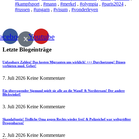
#kampfsport
,
#mann
,
#merkel
,
#olympia
,
#paris2024
,
#russen
,
#ungarn
,
#visum
,
#vonderleyen
acebook
Youtube
Letzte Blogeinträge
Unfassbare Zahlen! Das kosten Migranten uns wirklich! +++ Durchsetzung! Dänen
verbieten musl. Gebet!
7. Juli 2026
Keine Kommentare
Ein überragender Sigmund spielt sie alle an die Wand! & Nordstream! Der andere
Blickwinkel!
3. Juli 2026
Keine Kommentare
Skandaljustiz! Tödliche Oma gegen Rechts wieder frei! & Polizeichef war weltgrößter
Drogenbaron!
2. Juli 2026
Keine Kommentare