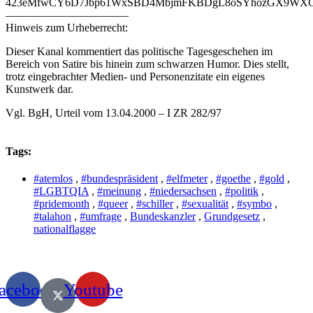
423eMfwCY6D7Jbp61WxSBD4MbjmFKBDgL8oSYhozGX9WXCJ
———————————
Hinweis zum Urheberrecht:
Dieser Kanal kommentiert das politische Tagesgeschehen im
Bereich von Satire bis hinein zum schwarzen Humor. Dies stellt,
trotz eingebrachter Medien- und Personenzitate ein eigenes
Kunstwerk dar.
Vgl. BgH, Urteil vom 13.04.2000 – I ZR 282/97
Tags:
#atemlos
,
#bundespräsident
,
#elfmeter
,
#goethe
,
#gold
,
#LGBTQIA
,
#meinung
,
#niedersachsen
,
#politik
,
#pridemonth
,
#queer
,
#schiller
,
#sexualität
,
#symbo
,
#talahon
,
#umfrage
,
Bundeskanzler
,
Grundgesetz
,
nationalflagge
acebook
Youtube