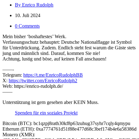
By Enrico Rudolph
10. Juli 2024
0 Comments
Mein bisher ‘boshaftestes’ Werk.
Verfassungsschutz behauptet: Deutsche Nationalflagge ist Symbol
für Unterdrückung. Zudem. Endlich steht fest warum die Gäste stets
jung und männlich sind. Darauf, kommen Sie nie!
Achtung, lustig und böse, auf keinen Fall anschauen!
——-
Telegram:
https://t.me/EnricoRudolphBB
X:
https://twitter.com/EnricoRudolph2
Web: https://enrico-rudolph.de/
——
Unterstützung ist gern gesehen aber KEIN Muss.
Spenden für ein soziales Projekt
Bitcoin (BTC): bc1qzpj8rath30kf8p63zuhug37syhr7cqly4qmypu
Etherum (ETH): 0xa7774761d51f88e477d68c3bef174b4e6a58386d
Monero (XMR):