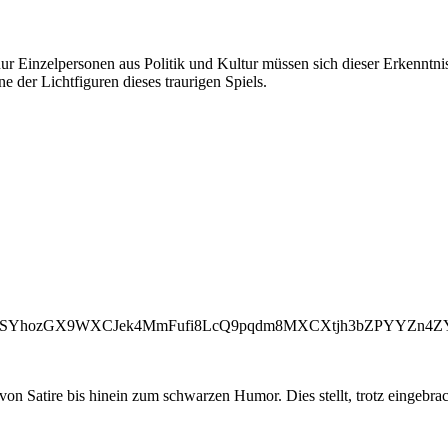
nur Einzelpersonen aus Politik und Kultur müssen sich dieser Erkenntn
 der Lichtfiguren dieses traurigen Spiels.
oSYhozGX9WXCJek4MmFufi8LcQ9pqdm8MXCXtjh3bZPYYZn4ZY
on Satire bis hinein zum schwarzen Humor. Dies stellt, trotz eingebra