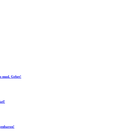
n musl. Gebet!
kel!
ogenbaron!