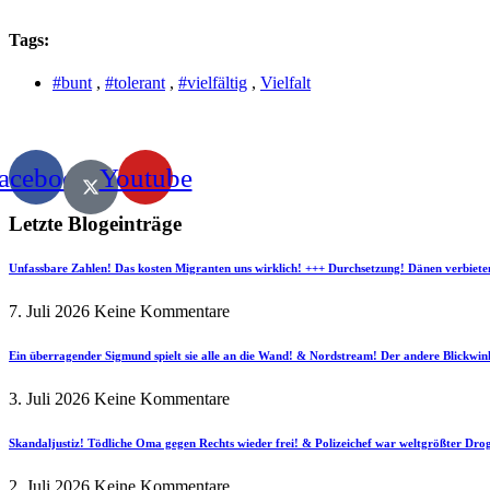
Tags:
#bunt
,
#tolerant
,
#vielfältig
,
Vielfalt
acebook
Youtube
Letzte Blogeinträge
Unfassbare Zahlen! Das kosten Migranten uns wirklich! +++ Durchsetzung! Dänen verbiete
7. Juli 2026
Keine Kommentare
Ein überragender Sigmund spielt sie alle an die Wand! & Nordstream! Der andere Blickwin
3. Juli 2026
Keine Kommentare
Skandaljustiz! Tödliche Oma gegen Rechts wieder frei! & Polizeichef war weltgrößter Dr
2. Juli 2026
Keine Kommentare