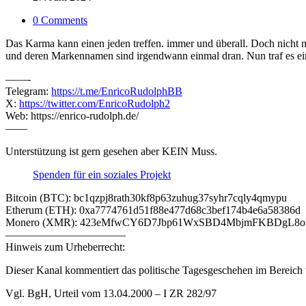
0 Comments
Das Karma kann einen jeden treffen. immer und überall. Doch nicht 
und deren Markennamen sind irgendwann einmal dran. Nun traf es eine
——-
Telegram:
https://t.me/EnricoRudolphBB
X:
https://twitter.com/EnricoRudolph2
Web: https://enrico-rudolph.de/
——
Unterstützung ist gern gesehen aber KEIN Muss.
Spenden für ein soziales Projekt
Bitcoin (BTC): bc1qzpj8rath30kf8p63zuhug37syhr7cqly4qmypu
Etherum (ETH): 0xa7774761d51f88e477d68c3bef174b4e6a58386d
Monero (XMR): 423eMfwCY6D7Jbp61WxSBD4MbjmFKBDgL8
———————————
Hinweis zum Urheberrecht:
Dieser Kanal kommentiert das politische Tagesgeschehen im Bereich v
Vgl. BgH, Urteil vom 13.04.2000 – I ZR 282/97