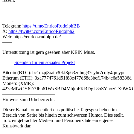
lassen.
——-
Telegram:
https://t.me/EnricoRudolphBB
X:
https://twitter.com/EnricoRudolph2
Web: https://enrico-rudolph.de/
——
Unterstützung ist gern gesehen aber KEIN Muss.
Spenden für ein soziales Projekt
Bitcoin (BTC): bc1qzpj8rath30kf8p63zuhug37syhr7cqly4qmypu
Etherum (ETH): 0xa7774761d51f88e477d68c3bef174b4e6a58386d
Monero (XMR):
423eMfwCY6D7Jbp61WxSBD4MbjmFKBDgL8oSYhozGX9WXCJ
———————————
Hinweis zum Urheberrecht:
Dieser Kanal kommentiert das politische Tagesgeschehen im
Bereich von Satire bis hinein zum schwarzen Humor. Dies stellt,
trotz eingebrachter Medien- und Personenzitate ein eigenes
Kunstwerk dar.