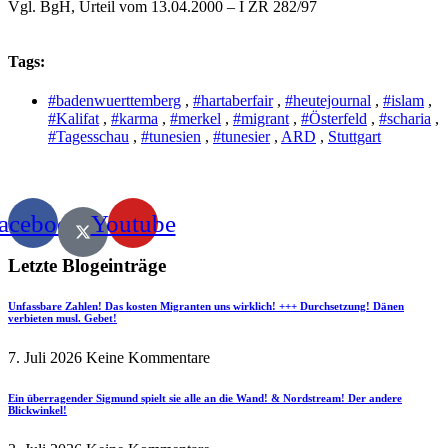
Vgl. BgH, Urteil vom 13.04.2000 – I ZR 282/97
Tags:
#badenwuerttemberg
,
#hartaberfair
,
#heutejournal
,
#islam
,
#Kalifat
,
#karma
,
#merkel
,
#migrant
,
#Österfeld
,
#scharia
,
#Tagesschau
,
#tunesien
,
#tunesier
,
ARD
,
Stuttgart
acebook
Youtube
Letzte Blogeinträge
Unfassbare Zahlen! Das kosten Migranten uns wirklich! +++ Durchsetzung! Dänen
verbieten musl. Gebet!
7. Juli 2026
Keine Kommentare
Ein überragender Sigmund spielt sie alle an die Wand! & Nordstream! Der andere
Blickwinkel!