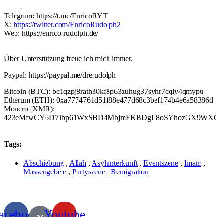
——-
Telegram: https://t.me/EnricoRYT
X:
https://twitter.com/EnricoRudolph2
Web: https://enrico-rudolph.de/
——
Über Unterstützung freue ich mich immer.
Paypal: https://paypal.me/drerudolph
Bitcoin (BTC): bc1qzpj8rath30kf8p63zuhug37syhr7cqly4qmypu
Etherum (ETH): 0xa7774761d51f88e477d68c3bef174b4e6a58386d
Monero (XMR):
423eMfwCY6D7Jbp61WxSBD4MbjmFKBDgL8oSYhozGX9WXCJ
Tags:
Abschiebung
,
Allah
,
Asylunterkunft
,
Eventszene
,
Imam
,
Massengebete
,
Partyszene
,
Remigration
acebook
Youtube