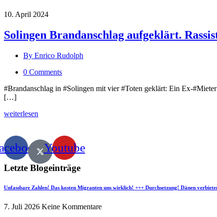
10. April 2024
Solingen Brandanschlag aufgeklärt. Rassisti
By Enrico Rudolph
0 Comments
#Brandanschlag in #Solingen mit vier #Toten geklärt: Ein Ex-#Mieter
[…]
weiterlesen
acebook
Youtube
Letzte Blogeinträge
Unfassbare Zahlen! Das kosten Migranten uns wirklich! +++ Durchsetzung! Dänen verbiete
7. Juli 2026
Keine Kommentare