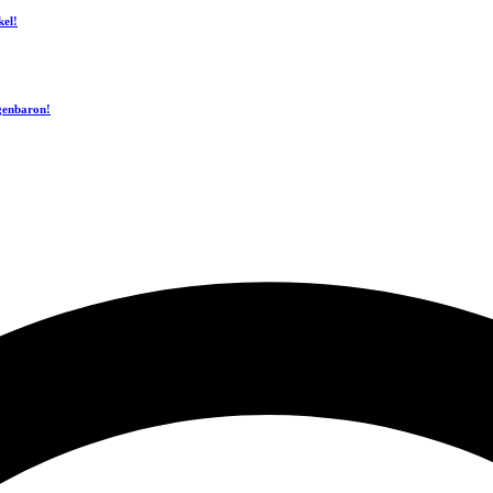
kel!
ogenbaron!