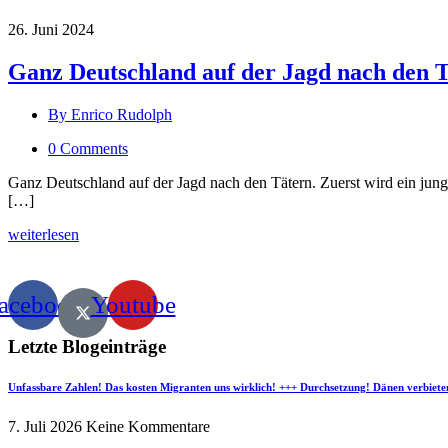
26. Juni 2024
Ganz Deutschland auf der Jagd nach den T
By Enrico Rudolph
0 Comments
Ganz Deutschland auf der Jagd nach den Tätern. Zuerst wird ein jung
[…]
weiterlesen
acebook
Youtube
Letzte Blogeinträge
Unfassbare Zahlen! Das kosten Migranten uns wirklich! +++ Durchsetzung! Dänen verbiete
7. Juli 2026
Keine Kommentare