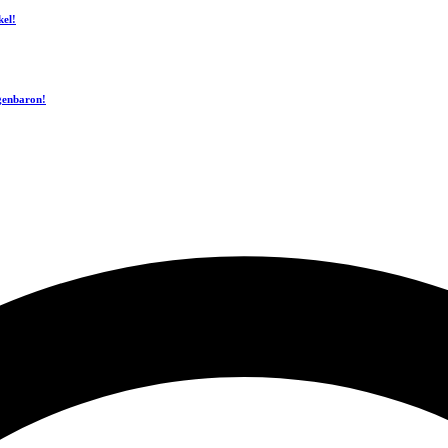
kel!
ogenbaron!