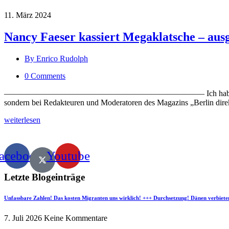
11. März 2024
Nancy Faeser kassiert Megaklatsche – aus
By Enrico Rudolph
0 Comments
————————————————————————– Ich habe heute Morgen bereit
sondern bei Redakteuren und Moderatoren des Magazins „Berlin dire
weiterlesen
acebook
Youtube
Letzte Blogeinträge
Unfassbare Zahlen! Das kosten Migranten uns wirklich! +++ Durchsetzung! Dänen verbiete
7. Juli 2026
Keine Kommentare