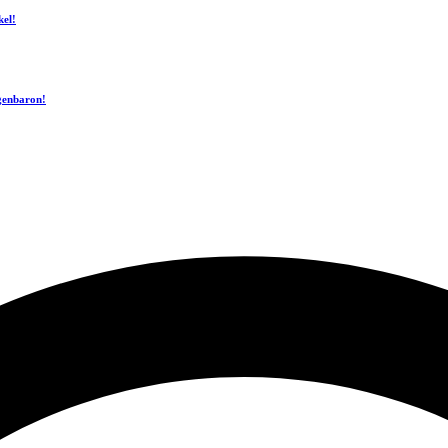
kel!
ogenbaron!