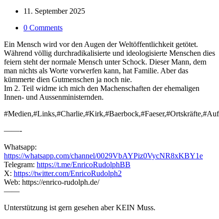
11. September 2025
0 Comments
Ein Mensch wird vor den Augen der Weltöffentlichkeit getötet.
Während völlig durchradikalisierte und ideologisierte Menschen dies
feiern steht der normale Mensch unter Schock. Dieser Mann, dem
man nichts als Worte vorwerfen kann, hat Familie. Aber das
kümmerte dien Gutmenschen ja noch nie.
Im 2. Teil widme ich mich den Machenschaften der ehemaligen
Innen- und Aussenministernden.
#Medien,#Links,#Charlie,#Kirk,#Baerbock,#Faeser,#Ortskräfte,#Auf
——-
Whatsapp:
https://whatsapp.com/channel/0029VbAYPiz0VycNR8xKBY1e
Telegram:
https://t.me/EnricoRudolphBB
X:
https://twitter.com/EnricoRudolph2
Web: https://enrico-rudolph.de/
——
Unterstützung ist gern gesehen aber KEIN Muss.