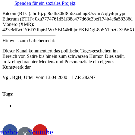
Spenden für ein soziales Projekt
Bitcoin (BTC): bc1qzpj8rath30kf8p63zuhug37syhr7cqly4qmypu
Etherum (ETH): 0xa7774761d51f88e477d68c3bef174b4e6a58386d
Monero (XMR):
423eMfwCY6D7Jbp61WxSBD4MbjmFKBDgL8oSYhozGX9WXCJ
———————————
Hinweis zum Urheberrecht:
Dieser Kanal kommentiert das politische Tagesgeschehen im
Bereich von Satire bis hinein zum schwarzen Humor. Dies stellt,
trotz eingebrachter Medien- und Personenzitate ein eigenes
Kunstwerk dar.
Vgl. BgH, Urteil vom 13.04.2000 – I ZR 282/97
Tags:
acebook
Youtube