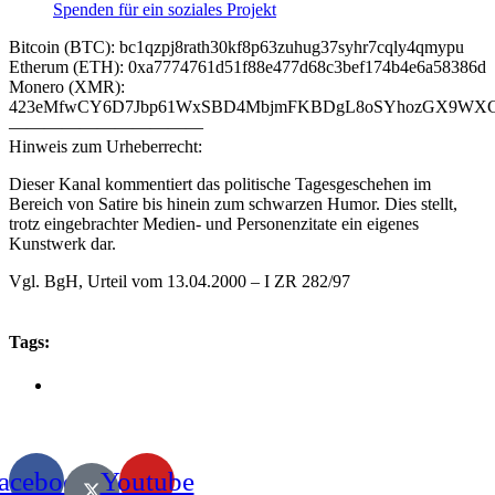
Spenden für ein soziales Projekt
Bitcoin (BTC): bc1qzpj8rath30kf8p63zuhug37syhr7cqly4qmypu
Etherum (ETH): 0xa7774761d51f88e477d68c3bef174b4e6a58386d
Monero (XMR):
423eMfwCY6D7Jbp61WxSBD4MbjmFKBDgL8oSYhozGX9WXCJ
———————————
Hinweis zum Urheberrecht:
Dieser Kanal kommentiert das politische Tagesgeschehen im
Bereich von Satire bis hinein zum schwarzen Humor. Dies stellt,
trotz eingebrachter Medien- und Personenzitate ein eigenes
Kunstwerk dar.
Vgl. BgH, Urteil vom 13.04.2000 – I ZR 282/97
Tags:
acebook
Youtube