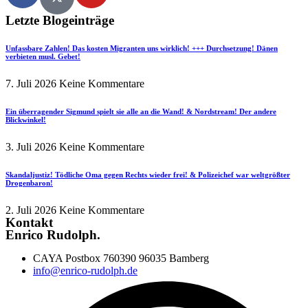
Letzte Blogeinträge
Unfassbare Zahlen! Das kosten Migranten uns wirklich! +++ Durchsetzung! Dänen
verbieten musl. Gebet!
7. Juli 2026
Keine Kommentare
Ein überragender Sigmund spielt sie alle an die Wand! & Nordstream! Der andere
Blickwinkel!
3. Juli 2026
Keine Kommentare
Skandaljustiz! Tödliche Oma gegen Rechts wieder frei! & Polizeichef war weltgrößter
Drogenbaron!
2. Juli 2026
Keine Kommentare
Kontakt
Enrico Rudolph.
CAYA Postbox 760390 96035 Bamberg
info@enrico-rudolph.de