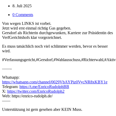
8. Juli 2025
0 Comments
Von wegen LINKS ist vorbei.
Jetzt wird erst einmal richtig Gas gegeben.
Gersdorf als Richterin durchgewunken, Karriere zur Präsidentin des
VerfGerichtshofs klar vorgezeichnet.
Es muss tatsächlich noch viel schlimmer werden, bevor es besser
wird.
#Verfassungsgericht,#Gersdorf,#Wahlausschuss,#Richterwahl,#Akti
——-
Whatsapp:
https://whatsapp.com/channel/0029VbAYPiz0VycNR8xKBY1e
Telegram:
https://t.me/EnricoRudolphBB
X:
https://twitter.com/EnricoRudolph2
Web: https://enrico-rudolph.de/
——
Unterstützung ist gern gesehen aber KEIN Muss.