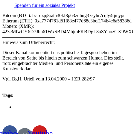
Spenden für ein soziales Projekt
Bitcoin (BTC): bc1qzpj8rath30kf8p63zuhug37syhr7cqly4qmypu
Etherum (ETH): 0xa7774761d51f88e477d68c3bef174b4e6a58386d
Monero (XMR):
423eMfwCY6D7Jbp61WxSBD4MbjmFKBDgL8oSYhozGX9WXCJ
———————————
Hinweis zum Urheberrecht:
Dieser Kanal kommentiert das politische Tagesgeschehen im
Bereich von Satire bis hinein zum schwarzen Humor. Dies stellt,
trotz eingebrachter Medien- und Personenzitate ein eigenes
Kunstwerk dar.
Vgl. BgH, Urteil vom 13.04.2000 – I ZR 282/97
Tags:
acebook
Youtube