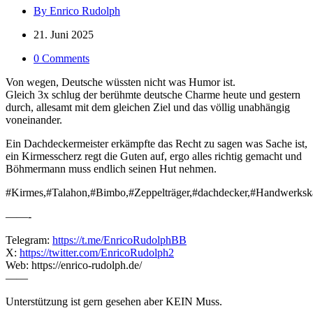
By Enrico Rudolph
21. Juni 2025
0 Comments
Von wegen, Deutsche wüssten nicht was Humor ist.
Gleich 3x schlug der berühmte deutsche Charme heute und gestern
durch, allesamt mit dem gleichen Ziel und das völlig unabhängig
voneinander.
Ein Dachdeckermeister erkämpfte das Recht zu sagen was Sache ist,
ein Kirmesscherz regt die Guten auf, ergo alles richtig gemacht und
Böhmermann muss endlich seinen Hut nehmen.
#Kirmes,#Talahon,#Bimbo,#Zeppelträger,#dachdecker,#Handwerk
——-
Telegram:
https://t.me/EnricoRudolphBB
X:
https://twitter.com/EnricoRudolph2
Web: https://enrico-rudolph.de/
——
Unterstützung ist gern gesehen aber KEIN Muss.